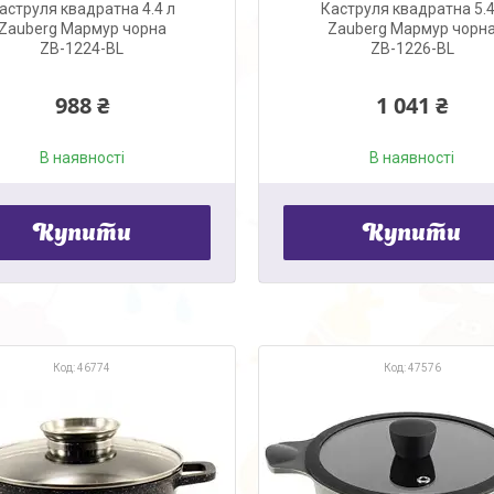
аструля квадратна 4.4 л
Каструля квадратна 5.
Zauberg Мармур чорна
Zauberg Мармур чорн
ZB-1224-BL
ZB-1226-BL
988 ₴
1 041 ₴
В наявності
В наявності
Купити
Купити
46774
47576