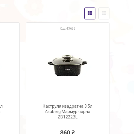
43685
7л
Каструля квадратна 3.5л
а
Zauberg Мармур чорна
ZB1222BL
860 ₴