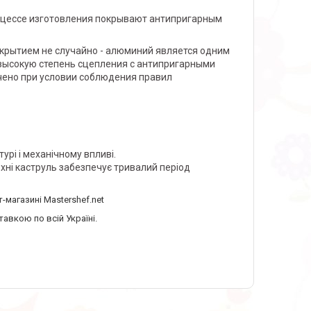
оцессе изготовления покрывают антипригарным
крытием не случайно - алюминий является одним
высокую степень сцепления с антипригарными
чено при условии соблюдения правил
рі і механічному впливі.
хні каструль забезпечує тривалий період
т-магазині Mastershef.net
авкою по всій Україні.