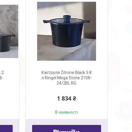
.2
Каструля Zitrone Black 5.8
8-
л Ringel Mega Stone 2108-
24/2BL RG
1 834 ₴
В наявності