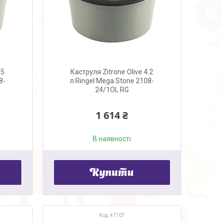
.5
Каструля Zitrone Olive 4.2
8-
л Ringel Mega Stone 2108-
24/1OL RG
1 614 ₴
В наявності
Купити
47707