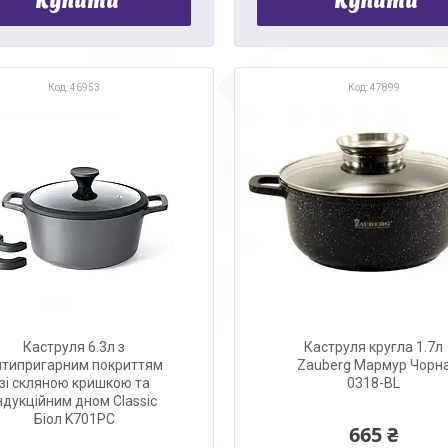
Купити
Купити
46953
47899
Каструля 6.3л з
Каструля кругла 1.7л
нтипригарним покриттям
Zauberg Мармур Чорн
зі скляною кришкою та
0318-BL
ндукційним дном Classic
Біол K701PC
665 ₴