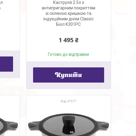
4л
Каструля 2.5л з
а
антипригарним покриттям
зі скляною кришкою та
індукційним дном Classic
Біол K301PC
1 495 ₴
Готово до відправки
Купити
47577