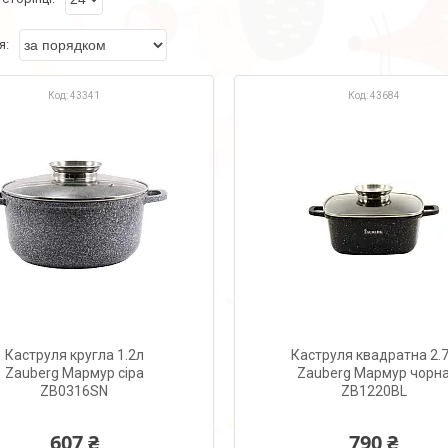
43341
43684
Каструля кругла 1.2л
Каструля квадратна 2.
Zauberg Мармур сіра
Zauberg Мармур чорн
ZB0316SN
ZB1220BL
607 ₴
790 ₴