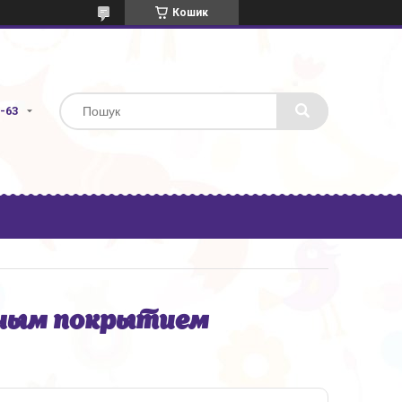
Кошик
3-63
ным покрытием