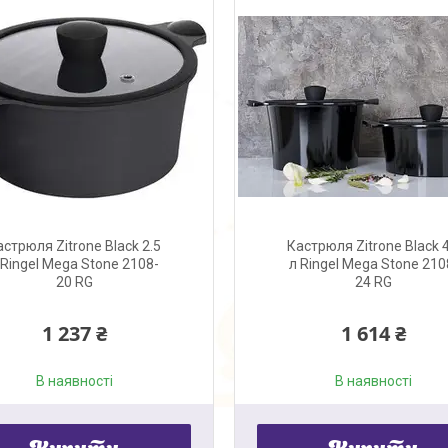
астрюля Zitrone Black 2.5
Кастрюля Zitrone Black 4
 Ringel Mega Stone 2108-
л Ringel Mega Stone 210
20 RG
24 RG
1 237 ₴
1 614 ₴
В наявності
В наявності