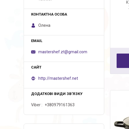
К
Олена
mastershef.zt@gmail.com
http://mastershef.net
Viber
+380979161363