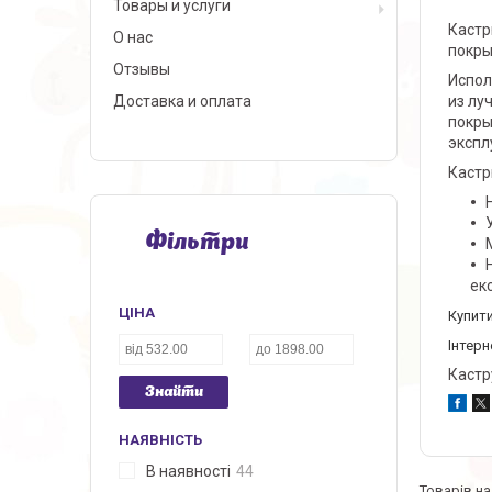
Товары и услуги
Кастр
О нас
покры
Отзывы
Испол
Доставка и оплата
из лу
покры
экспл
Кастр
Фільтри
ек
ЦІНА
Купити
Інтерн
Кастру
Знайти
НАЯВНІСТЬ
В наявності
44