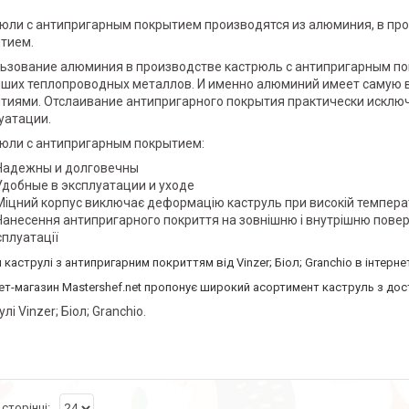
юли с антипригарным покрытием производятся из алюминия, в пр
тием.
ьзование алюминия в производстве кастрюль с антипригарным по
чших теплопроводных металлов. И именно алюминий имеет самую 
тиями. Отслаивание антипригарного покрытия практически исклю
уатации.
юли с антипригарным покрытием:
Надежны и долговечны
Удобные в эксплуатации и уходе
Міцний корпус виключає деформацію каструль при високій температу
Нанесення антипригарного покриття на зовнішню і внутрішню повер
сплуатації
 каструлі з антипригарним покриттям від Vinzer; Біол; Granchio в інтерне
ет-магазин Mastershef.net пропонує широкий асортимент каструль з дост
лі Vinzer; Біол; Granchio.