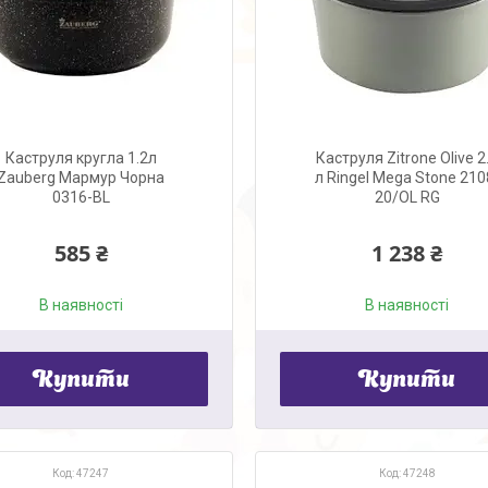
Каструля кругла 1.2л
Каструля Zitrone Olive 2
Zauberg Мармур Чорна
л Ringel Mega Stone 210
0316-BL
20/OL RG
585 ₴
1 238 ₴
В наявності
В наявності
Купити
Купити
47247
47248