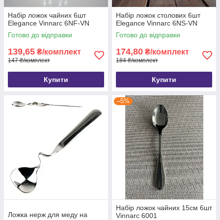
Набір ложок чайних 6шт
Набір ложок столових 6шт
Elegance Vinnarc 6NF-VN
Elegance Vinnarc 6NS-VN
Готово до відправки
Готово до відправки
139,65
174,80
₴/комплект
₴/комплект
147 ₴/комплект
184 ₴/комплект
Купити
Купити
–5%
Набір ложок чайних 15см 6шт
Ложка нерж для меду на
Vinnarc 6001