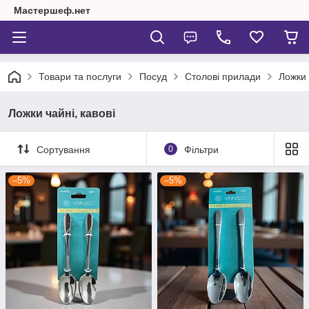
Мастершеф.нет
Товари та послуги
Посуд
Столові прилади
Ложки 
Ложки чайні, кавові
Сортування
0
Фільтри
–5%
–5%