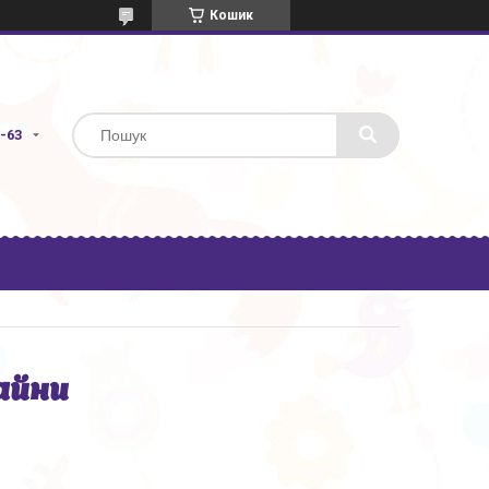
Кошик
3-63
айни