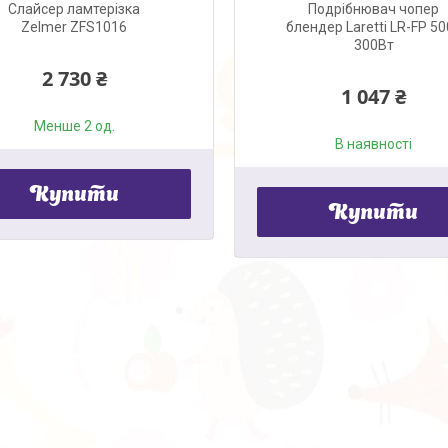
Слайсер ламтерізка
Подрібнювач чопер
Zelmer ZFS1016
блендер Laretti LR-FP 5
300Вт
2 730 ₴
1 047 ₴
Менше 2 од.
В наявності
Купити
Купити