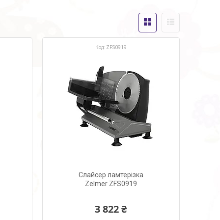
ZFS0919
Слайсер ламтерізка
Zelmer ZFS0919
3 822 ₴