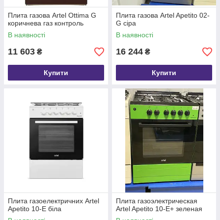
Плита газова Artel Ottima G
Плита газова Artel Apetito 02-
коричнева газ контроль
G сіра
В наявності
В наявності
11 603
16 244
₴
₴
Купити
Купити
Плита газоелектричних Artel
Плита газоэлектрическая
Apetito 10-E біла
Artel Apetito 10-E+ зеленая