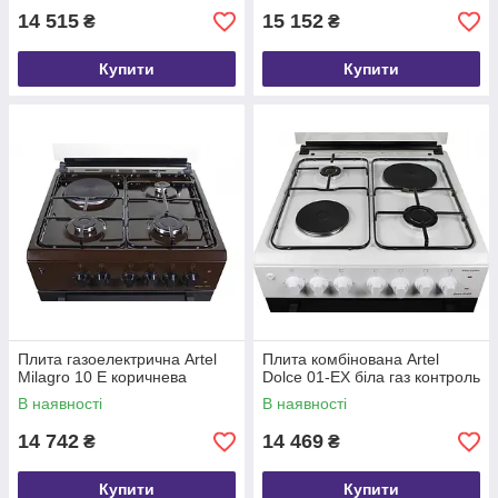
14 515
15 152
₴
₴
Купити
Купити
Плита газоелектрична Artel
Плита комбінована Artel
Milagro 10 E коричнева
Dolce 01-EX біла газ контроль
В наявності
В наявності
14 742
14 469
₴
₴
Купити
Купити