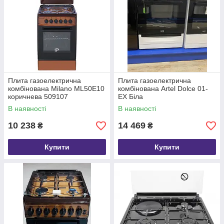
Плита газоелектрична
Плита газоелектрична
комбінована Milano ML50E10
комбінована Artel Dolce 01-
коричнева 509107
EX Біла
В наявності
В наявності
10 238
14 469
₴
₴
Купити
Купити