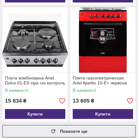
Плита комбінована Artel
Плита газоэлектрическая
Dolce 01-EX сіра газ контроль
Artel Apetito 10-E+ червона
В наявності
В наявності
15 834
13 605
₴
₴
Купити
Купити
Показати ще