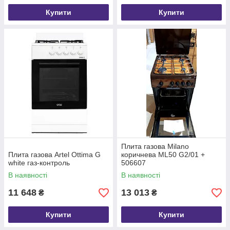
Купити
Купити
Плита газова Milano
Плита газова Artel Ottima G
коричнева ML50 G2/01 +
white газ-контроль
506607
В наявності
В наявності
11 648
13 013
₴
₴
Купити
Купити