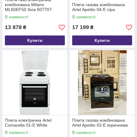
комбінована Milano
Плита газова комбінована
ML60EF50 біла 607707
Artel Apetito 04-E сіра
В наявності
В наявності
13 878
17 199
₴
₴
Купити
Купити
Плита електрична Artel
Плита газова комбінована
Comarella 01-E White
Artel Apetito 02-E коричнева
В наявності
В наявності