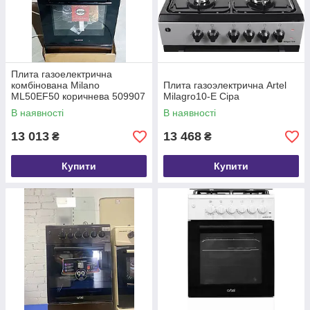
Плита газоелектрична
комбінована Milano
Плита газоэлектрична Artel
ML50EF50 коричнева 509907
Milagro10-E Сіра
В наявності
В наявності
13 013
13 468
₴
₴
Купити
Купити