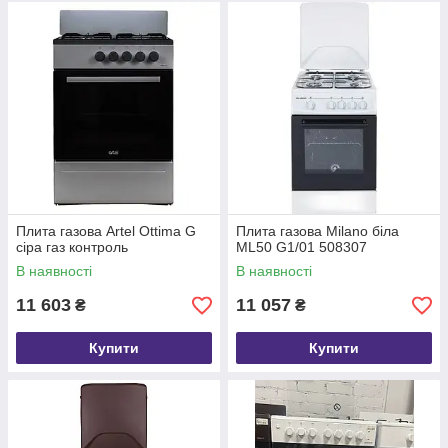
Плита газова Artel Ottima G
Плита газова Milano біла
сіра газ контроль
ML50 G1/01 508307
В наявності
В наявності
11 603
11 057
₴
₴
Купити
Купити