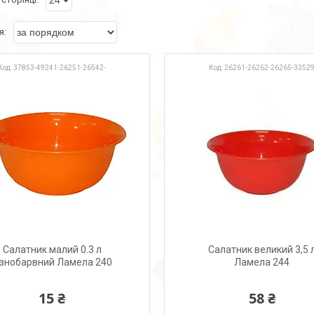
37853-49241-26251-26542-
26261-26262-26265-3352
Салатник малий 0.3 л
Салатник великий 3,5 
ізнобарвний Ламела 240
Ламела 244
15 ₴
58 ₴