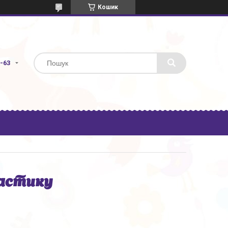
Кошик
3-63
астику