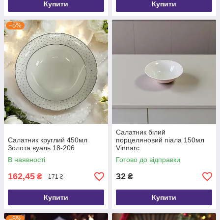
Купити
Купити
–5%
Салатник білий
Салатник круглий 450мл
порцеляновий піала 150мл
Золота вуаль 18-206
Vinnarc
В наявності
Готово до відправки
162,45
32
₴
₴
171 ₴
Купити
Купити
–5%