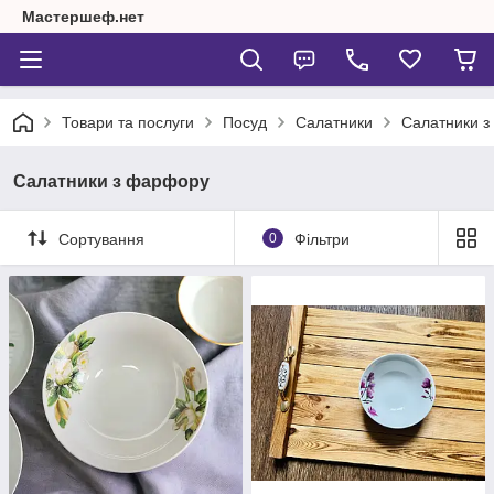
Мастершеф.нет
Товари та послуги
Посуд
Салатники
Салатники 
Салатники з фарфору
Сортування
0
Фільтри