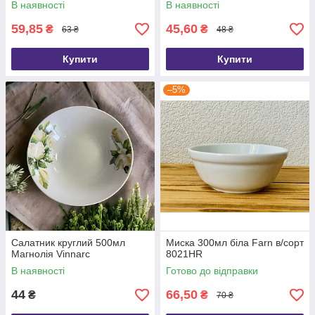
В наявності
В наявності
59,85
45,60
₴
₴
63 ₴
48 ₴
Купити
Купити
–5%
Салатник круглий 500мл
Миска 300мл біла Farn в/сорт
Магнолія Vinnarc
8021HR
В наявності
Готово до відправки
44
66,50
₴
₴
70 ₴