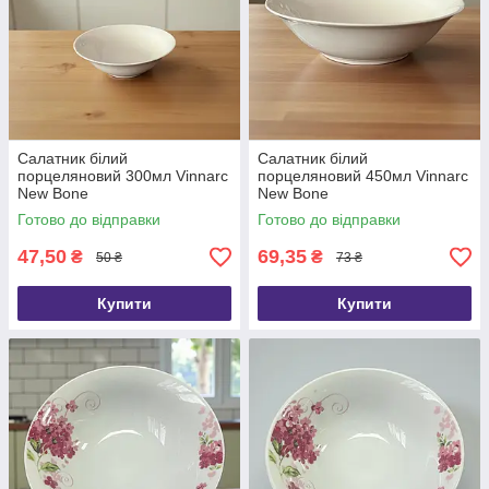
Салатник білий
Салатник білий
порцеляновий 300мл Vinnarc
порцеляновий 450мл Vinnarc
New Bone
New Bone
Готово до відправки
Готово до відправки
47,50
69,35
₴
₴
50 ₴
73 ₴
Купити
Купити