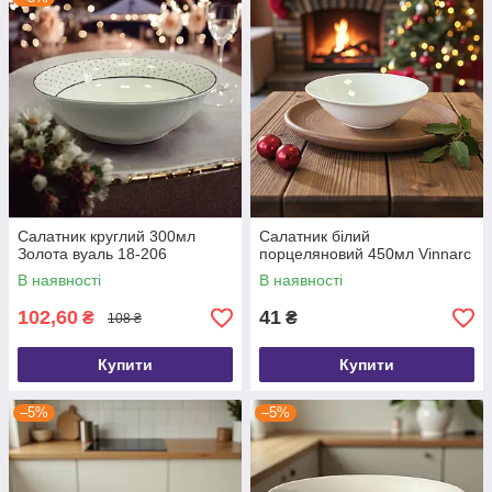
Салатник круглий 300мл
Салатник білий
Золота вуаль 18-206
порцеляновий 450мл Vinnarc
В наявності
В наявності
102,60
41
₴
₴
108 ₴
Купити
Купити
–5%
–5%