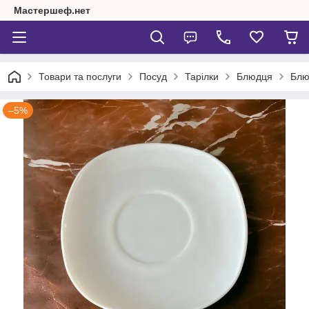
Мастершеф.нет
Товари та послуги
Посуд
Тарілки
Блюдця
Блю
–5%