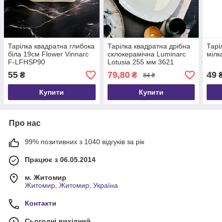
Тарілка квадратна глибока
Тарілка квадратна дрібна
Тарі
біла 19см Flower Vinnarc
склокерамічна Luminarc
мілк
F-LFHSP90
Lotusia 255 мм 3621
55
79,80
49
₴
₴
84 ₴
Купити
Купити
Про нас
99% позитивних з 1040 відгуків за рік
Працює з 06.05.2014
м. Житомир
Житомир, Житомир, Україна
Контакти
Сьогодні вихідний