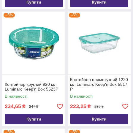
Купити
Купити
–5%
–5%
Контейнер прямокутний 1220
Контейнер круглий 920 мл
мл Luminarc Keep'n Box 5517
Luminarc Keep'n Box 5523P
P
В наявності
В наявності
234,65
223,25
₴
₴
247 ₴
235 ₴
Купити
Купити
–5%
–5%