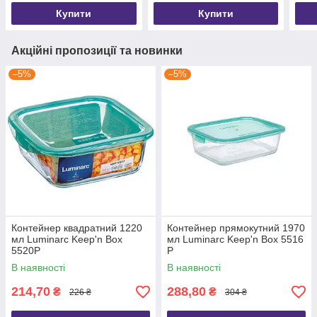
Купити
Купити
Акційні пропозиції та новинки
–5%
–5%
Контейнер квадратний 1220
Контейнер прямокутний 1970
мл Luminarc Keep'n Box
мл Luminarc Keep'n Box 5516
5520P
P
В наявності
В наявності
214,70
288,80
₴
₴
226 ₴
304 ₴