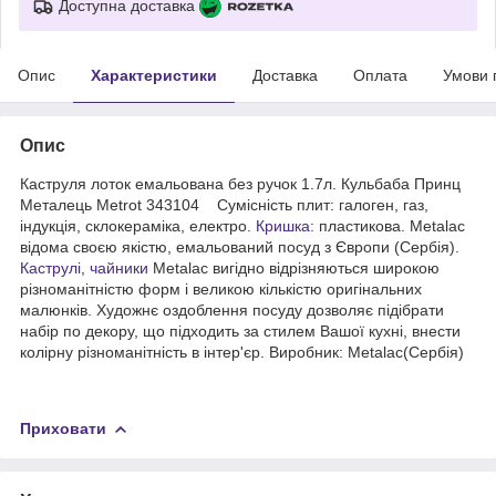
Доступна доставка
Опис
Характеристики
Доставка
Оплата
Умови 
Опис
Каструля лоток емальована без ручок 1.7л. Кульбаба Принц
Металець Metrot 343104 Сумісність плит: галоген, газ,
індукція, склокераміка, електро.
Кришка
: пластикова. Metalac
відома своєю якістю, емальований посуд з Європи (Сербія).
Каструлі
,
чайники
Metalac вигідно відрізняються широкою
різноманітністю форм і великою кількістю оригінальних
малюнків. Художнє оздоблення посуду дозволяє підібрати
набір по декору, що підходить за стилем Вашої кухні, внести
колірну різноманітність в інтер'єр. Виробник: Metalac(Сербія)
Приховати