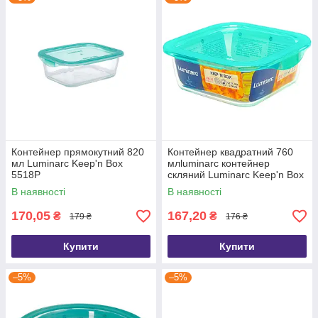
Контейнер прямокутний 820
Контейнер квадратний 760
мл Luminarc Keep'n Box
млluminarc контейнер
5518P
скляний Luminarc Keep'n Box
5521P
В наявності
В наявності
170,05
167,20
₴
₴
179 ₴
176 ₴
Купити
Купити
–5%
–5%