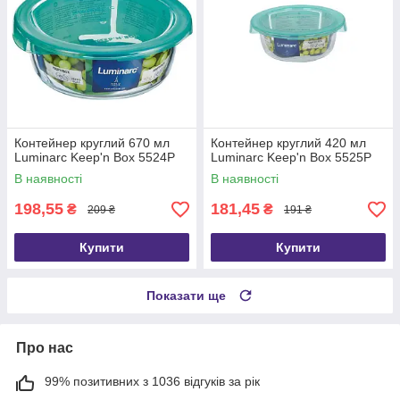
Контейнер круглий 670 мл
Контейнер круглий 420 мл
Luminarc Keep'n Box 5524P
Luminarc Keep'n Box 5525P
В наявності
В наявності
198,55
181,45
₴
₴
209 ₴
191 ₴
Купити
Купити
Показати ще
Про нас
99% позитивних з 1036 відгуків за рік