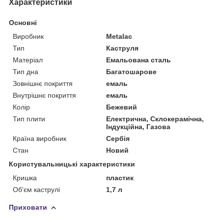
Характеристики
Основні
Виробник
Metalac
Тип
Каструля
Матеріал
Емальована сталь
Тип дна
Багатошарове
Зовнішнє покриття
емаль
Внутрішнє покриття
емаль
Колір
Бежевий
Тип плити
Електрична, Склокерамічна,
Індукційна, Газова
Країна виробник
Сербія
Стан
Новий
Користувальницькі характеристики
Кришка
пластик
Об'єм каструлі
1,7 л
Приховати