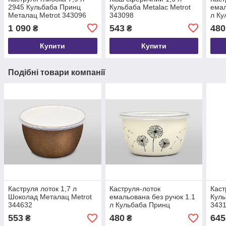
2945 Кульбаба Принц
Кульбаба Metalac Metrot
емал
Металац Metrot 343096
343098
л Ку
Мета
1 090
543
480
₴
₴
Купити
Купити
Подібні товари компанії
Каструля лоток 1,7 л
Каструля-лоток
Каст
Шоколад Металац Metrot
емальована без ручок 1.1
Куль
344632
л Кульбаба Принц
343
Металац Metrot 343101
553
480
645
₴
₴