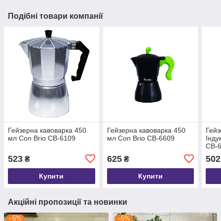
Подібні товари компанії
Гейзерна кавоварка 450
Гейзерна кавоварка 450
Гейз
мл Con Brio CB-6109
мл Con Brio CB-6609
Інду
CB-
523
625
502
₴
₴
Купити
Купити
Акційні пропозиції та новинки
–5%
–5%