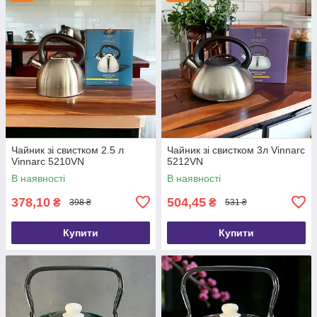
Чайник зі свистком 2.5 л
Чайник зі свистком 3л Vinnarc
Vinnarc 5210VN
5212VN
В наявності
В наявності
378,10
504,45
₴
₴
398 ₴
531 ₴
Купити
Купити