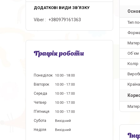
Основ
Viber
+380979161363
Тип по
Форм
Матер
Об`єм
Графік роботи
Колір
Вироб
Понеділок
10:00
18:00
Країн
Вівторок
10:00
17:00
Середа
10:00
17:00
Корис
Четвер
10:00
17:00
Матер
Пʼятниця
10:00
17:00
Субота
Вихідний
Неділя
Вихідний
Інф