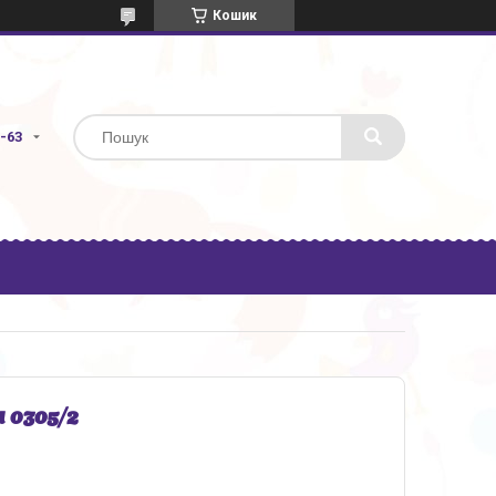
Кошик
3-63
 0305/2