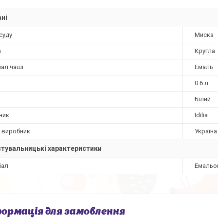
ні
суду
Миска
а
Кругла
іал чаші
Емаль
0.6 л
Білий
ник
Idilia
а виробник
Україна
тувальницькі характеристики
іал
Емальо
ормація для замовлення