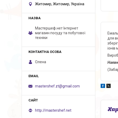
Житомир, Житомир, Україна
Мастершеф.нет Iнтернет
магазин посуду та побутової
Емаль
техніки
для в
збері
іонів 
Вироб
Олена
Наявн
(Заба
mastershef.zt@gmail.com
Ха
http://mastershef.net