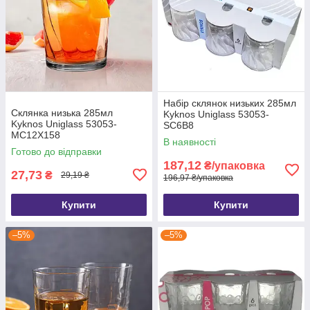
Набір склянок низьких 285мл
Склянка низька 285мл
Kyknos Uniglass 53053-
Kyknos Uniglass 53053-
SC6B8
MC12Х158
В наявності
Готово до відправки
187,12
₴/упаковка
27,73
₴
29,19 ₴
196,97 ₴/упаковка
Купити
Купити
–5%
–5%