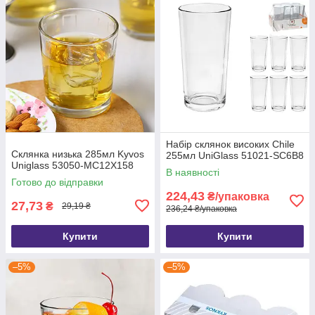
Набір склянок високих Chile
Склянка низька 285мл Kyvos
255мл UniGlass 51021-SC6B8
Uniglass 53050-MC12Х158
В наявності
Готово до відправки
224,43
₴/упаковка
27,73
₴
29,19 ₴
236,24 ₴/упаковка
Купити
Купити
–5%
–5%