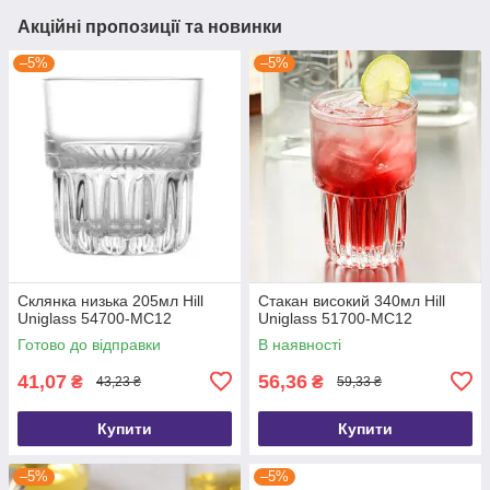
Акційні пропозиції та новинки
–5%
–5%
Склянка низька 205мл Hill
Стакан високий 340мл Hill
Uniglass 54700-MC12
Uniglass 51700-MC12
Готово до відправки
В наявності
41,07
56,36
₴
₴
43,23 ₴
59,33 ₴
Купити
Купити
–5%
–5%