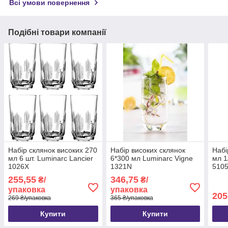
Всі умови повернення
Подібні товари компанії
Набір склянок високих 270
Набір високих склянок
Набі
мл 6 шт. Luminarc Lancier
6*300 мл Luminarc Vigne
мл 1
1026X
1321N
510
255,55
346,75
₴/
₴/
упаковка
упаковка
205
269 ₴/упаковка
365 ₴/упаковка
Купити
Купити