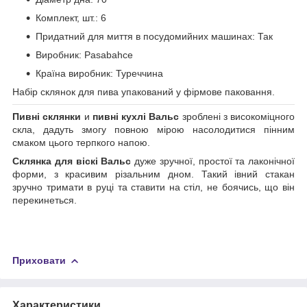
Комплект, шт.: 6
Придатний для миття в посудомийних машинах: Так
Виробник: Рasabahce
Країна виробник: Туреччина
Набір склянок для пива упакований у фірмове паковання.
Пивні склянки
и
пивні кухлі Вальс
зроблені з високоміцного
скла, дадуть змогу повною мірою насолодитися пінним
смаком цього терпкого напою.
Склянка для віскі Вальс
дуже зручної, простої та лаконічної
форми, з красивим різальним дном. Такий івний стакан
зручно тримати в руці та ставити на стіл, не боячись, що він
перекинеться.
Приховати
Характеристики