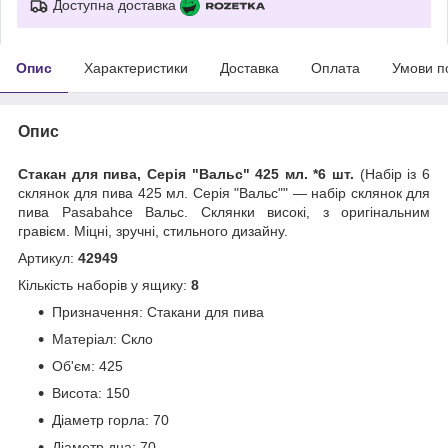
Доступна доставка
Опис
Характеристики
Доставка
Оплата
Умови п
Опис
Стакан для пива, Серія "Вальс" 425 мл. *6 шт.
(Набір із 6
склянок для пива 425 мл. Серія "Вальс"" — набір склянок для
пива Pasabahce Вальс. Склянки високі, з оригінальним
гравієм. Міцні, зручні, стильного дизайну.
Артикул:
42949
Кількість наборів у ящику:
8
Призначення: Стакани для пива
Матеріал: Скло
Об'єм: 425
Висота: 150
Діаметр горла: 70
Діаметр дна: 70