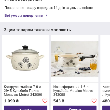
Повернення товару впродовж 14 днів за домовленістю
Всі умови повернення
З цим товаром також замовляють
Каструля глибока 7,9 л
Ківш сферичний 1,6 л
Каст
2945 Кульбаба Принц
Кульбаба Metalac Metrot
емал
Металац Metrot 343096
343098
л Ку
Мета
1 090
543
480
₴
₴
Купити
Купити