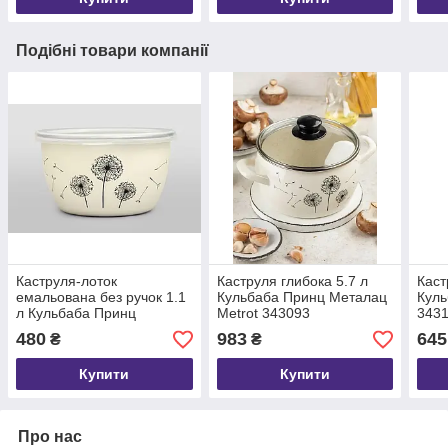
Подібні товари компанії
Каструля-лоток
Каструля глибока 5.7 л
Каст
емальована без ручок 1.1
Кульбаба Принц Металац
Куль
л Кульбаба Принц
Metrot 343093
343
Металац Metrot 343101
480
983
645
₴
₴
Купити
Купити
Про нас