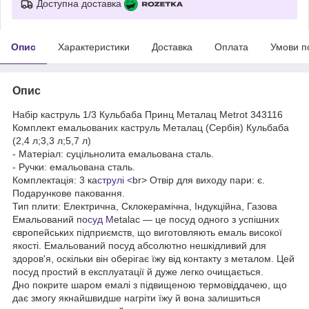
Доступна доставка
Опис
Характеристики
Доставка
Оплата
Умови п
Опис
Набір каструль 1/3 Кульбаба Принц Металац Metrot 343116
Комплект емальованих каструль Металац (Сербія) Кульбаба
(2,4 л;3,3 л;5,7 л)
- Матеріал: суцільнолита емальована сталь.
- Ручки: емальована сталь.
Комплектація: 3 ка
струлі <
br> Отвір для виходу пари: є.
Подарункове паковання.
Тип плити: Електрична, Склокерамічна, Індукційна, Газова
Емальований по
суд M
etalac — це посуд одного з успішних
європейських підприємств, що виготовляють емаль високої
якості. Емальований посуд абсолютно нешкідливий для
здоров'я, оскільки він оберігає їжу від контакту з металом. Цей
посуд простий в експлуатації й дуже легко очищається.
Дно покрите шаром емалі з підвищеною термовіддачею, що
дає змогу якнайшвидше нагріти їжу й вона залишиться