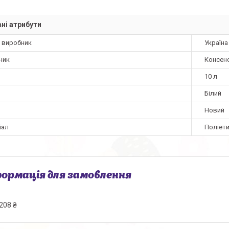
ні атрибути
а виробник
Україна
ник
Консен
10 л
Білий
Новий
іал
Поліети
ормація для замовлення
208 ₴