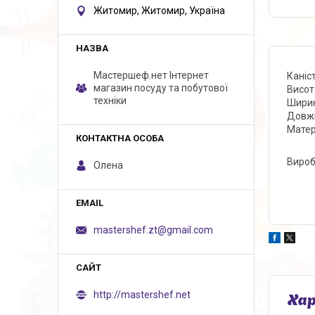
Житомир, Житомир, Україна
Мастершеф.нет Iнтернет
Каніс
магазин посуду та побутової
Висот
техніки
Ширин
Довжи
Матер
Вироб
Олена
mastershef.zt@gmail.com
http://mastershef.net
Ха