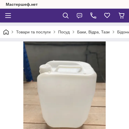
Мастершеф.нет
Товари та послуги
Посуд
Баки, Відра, Тази
Бідони