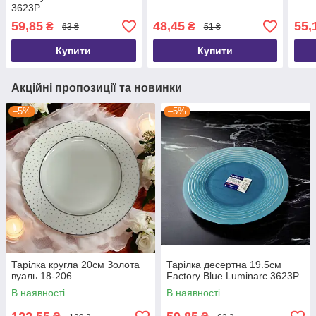
3623P
59,85
48,45
55,
₴
₴
63 ₴
51 ₴
Купити
Купити
Акційні пропозиції та новинки
–5%
–5%
Тарілка кругла 20см Золота
Тарілка десертна 19.5см
вуаль 18-206
Factory Blue Luminarc 3623P
В наявності
В наявності