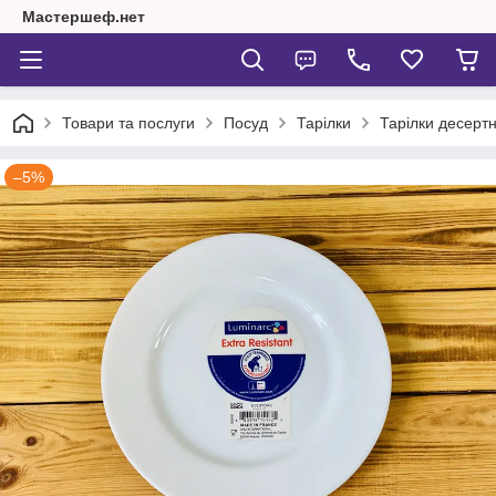
Мастершеф.нет
Товари та послуги
Посуд
Тарілки
Тарілки десертн
–5%