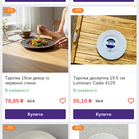
–5%
–5%
Тарілка 19см декор із
Тарілка десертна 19.5 см
червоної глини
Luminarc Cadix 4129
В наявності
В наявності
78,85
55,10
₴
₴
83 ₴
58 ₴
Купити
Купити
–5%
–5%