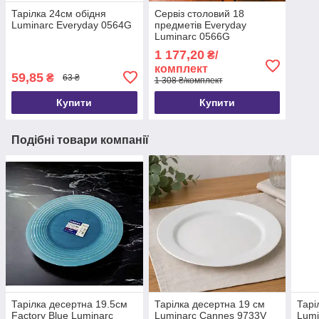
Тарілка 24см обідня
Сервіз столовий 18
Luminarc Everyday 0564G
предметів Everyday
Luminarc 0566G
1 177,20
₴/
комплект
59,85
₴
63 ₴
1 308 ₴/комплект
Купити
Купити
Подібні товари компанії
Тарілка десертна 19.5см
Тарілка десертна 19 см
Тарі
Factory Blue Luminarc
Luminarc Cannes 9733V
Lumi