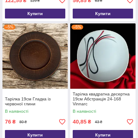
122,55
59,85
₴
₴
129 ₴
63 ₴
Купити
Купити
–5%
–5%
Тарілка квадратна десертна
Тарілка 19см Гладка із
19см Абстракція 24-168
червоної глини
Vinnarc
В наявності
В наявності
76
40,85
₴
₴
80 ₴
43 ₴
Купити
Купити