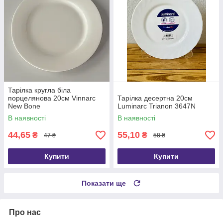
Тарілка кругла біла
порцелянова 20см Vinnarc
Тарілка десертна 20см
New Bone
Luminarc Trianon 3647N
В наявності
В наявності
44,65
55,10
₴
₴
47 ₴
58 ₴
Купити
Купити
Показати ще
Про нас