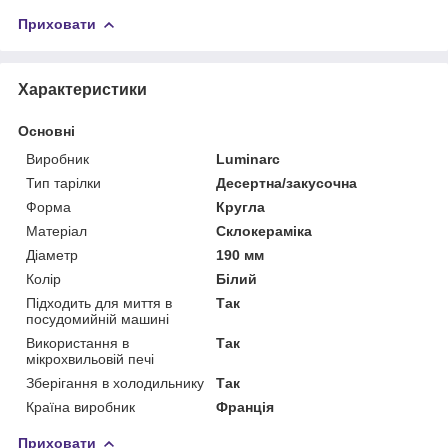
Приховати
Характеристики
Основні
Виробник
Luminarc
Тип тарілки
Десертна/закусочна
Форма
Кругла
Матеріал
Склокераміка
Діаметр
190 мм
Колір
Білий
Підходить для миття в
Так
посудомийній машині
Використання в
Так
мікрохвильовій печі
Зберігання в холодильнику
Так
Країна виробник
Франція
Приховати