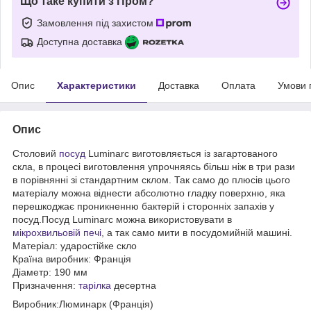
Що таке купити з Пром?
Замовлення під захистом
Доступна доставка
Опис
Характеристики
Доставка
Оплата
Умови 
Опис
Столовий
посуд
Luminarc виготовляється із загартованого
скла, в процесі виготовлення упрочняясь більш ніж в три рази
в порівнянні зі стандартним склом. Так само до плюсів цього
матеріалу можна віднести абсолютно гладку поверхню, яка
перешкоджає проникненню бактерій і сторонніх запахів у
посуд.Посуд Luminarc можна використовувати в
мікрохвильовій печі
, а так само мити в посудомийній машині.
Матеріал: ударостійке скло
Країна виробник: Франція
Діаметр: 190 мм
Призначення:
тарілка
десертна
Виробник:Люминарк (Франція)