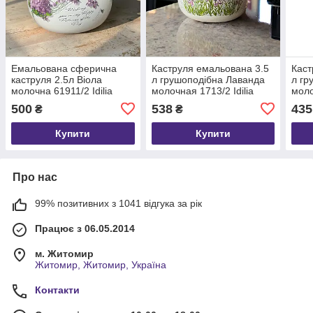
Емальована сферична
Каструля емальована 3.5
Каст
каструля 2.5л Віола
л грушоподібна Лаванда
л гр
молочна 61911/2 Idilia
молочная 1713/2 Idilia
моло
500
538
435
₴
₴
Купити
Купити
Про нас
99% позитивних з 1041 відгука за рік
Працює з 06.05.2014
м. Житомир
Житомир, Житомир, Україна
Контакти