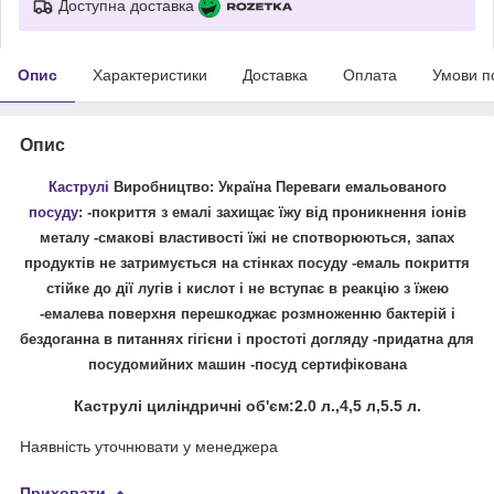
Доступна доставка
Опис
Характеристики
Доставка
Оплата
Умови п
Опис
Каструлі
Виробництво: Україна Переваги емальованого
посуду
: -покриття з емалі захищає їжу від проникнення іонів
металу -смакові властивості їжі не спотворюються, запах
продуктів не затримується на стінках посуду -емаль покриття
стійке до дії лугів і кислот і не вступає в реакцію з їжею
-емалева поверхня перешкоджає розмноженню бактерій і
бездоганна в питаннях гігієни і простоті догляду -придатна для
посудомийних машин -посуд сертифікована
Каструлі циліндричні об'єм:2.0 л.,4,5 л,5.5 л.
Наявність уточнювати у менеджера
Приховати