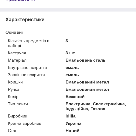
Характеристики
Основні
Кількість предметів в
3
наборі
Каструля
3 шт.
Матеріал
Емальована сталь
Внутрішнє покриття
емаль
Зовнішнє покриття
емаль
Кришки
Емальований метал
Ручки
Емальований метал
Колір
Бежевий
Тип плити
Електрична, Склокерамічна,
Індукційна, Газова
Виробник
Idilia
Країна виробник
Україна
Стан
Новий