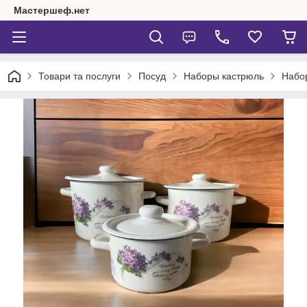
Мастершеф.нет
Товари та послуги
Посуд
Наборы кастрюль
Набо