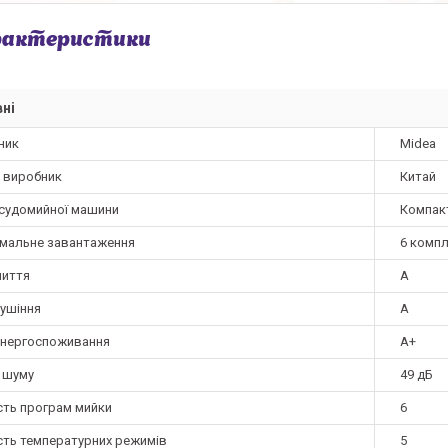
рактеристики
ні
ник
Midea
а виробник
Китай
осудомийної машини
Компак
мальне завантаження
6 компл
миття
A
сушіння
A
енергоспоживання
A+
ь шуму
49 дБ
сть програм мийки
6
ість температурних режимів
5