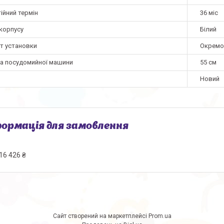
ійний термін
36 міс
 корпусу
Білий
нт установки
Окремо
а посудомийної машини
55 см
Новий
ормація для замовлення
16 426 ₴
Сайт створений на маркетплейсі
Prom.ua