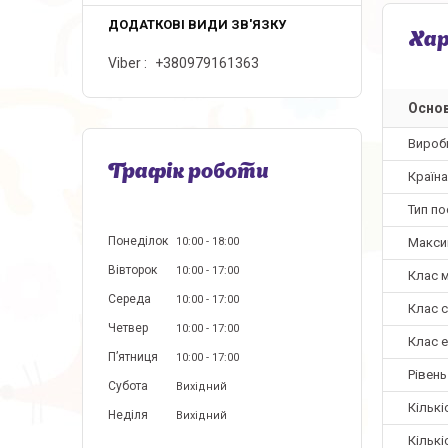
Ха
Viber
+380979161363
Основ
Вироб
Графік роботи
Країн
Тип п
Понеділок
Макси
10:00
18:00
Вівторок
10:00
17:00
Клас 
Середа
10:00
17:00
Клас 
Четвер
10:00
17:00
Клас 
Пʼятниця
10:00
17:00
Рівен
Субота
Вихідний
Кількі
Неділя
Вихідний
Кільк