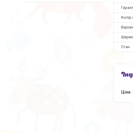
Гарант
Колір
Варіа
Ширин
Стан
Інф
Ціна: