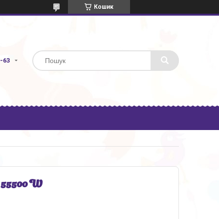
Кошик
3-63
55500 W