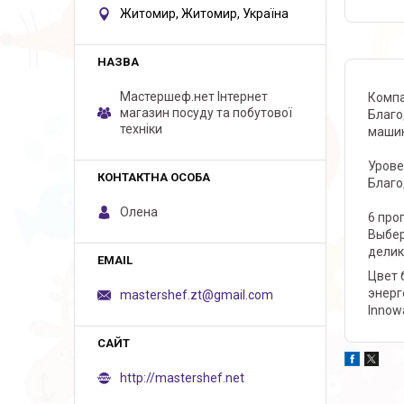
Житомир, Житомир, Україна
Мастершеф.нет Iнтернет
Компа
магазин посуду та побутової
Благо
техніки
машин
Урове
Благо
Олена
6 про
Выбер
делик
Цвет 
энерг
mastershef.zt@gmail.com
Innow
http://mastershef.net