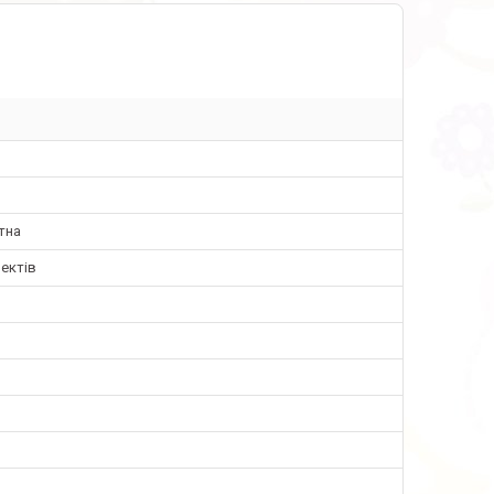
тна
ектів