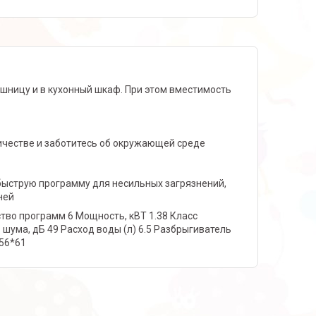
шницу и в кухонный шкаф. При этом вместимость
ичестве и заботитесь об окружающей среде
 быструю программу для несильных загрязнений,
ней
ство программ 6 Мощность, кВТ 1.38 Класс
шума, дБ 49 Расход воды (л) 6.5 Разбрыгиватель
*56*61