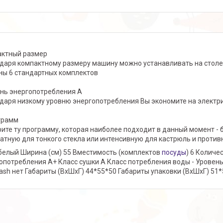
ктный размер
даря компактному размеру машину можно устанавливать на столе
ы 6 стандартных комплектов
нь энергопотребления А
даря низкому уровню энергопотребления Вы экономите на электр
грамм
ите ту программу, которая наиболее подходит в данный момент -
атную для тонкого стекла или интенсивную для кастрюль и против
белый Ширина (см) 55 Вместимость (комплектов
посуды
) 6 Количе
опотребления А+ Класс сушки А Класс потребления воды - Уровень 
ash нет Габариты (ВхШхГ) 44*55*50 Габариты упаковки (ВхШхГ) 51