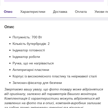
Опис
Характеристики
Доставка
Оплата
Умови п
Опис
Потужність: 700 Вт
Кількість бутербродів: 2
Індикатор готовності
Індикатор роботи
Ручка, що не нагрівається
Антипригарні пластини
Корпус із високоякісного пластику та неіржавкої сталі
Затискач-фіксатор для безпеки
Звертаємо вашу увагу, що фото товару може відрізнятися
від оригіналу, залежно від параметрів Вашого монітора.
Комплектація й характеристики можуть відрізнятися від
заявлених на фото та в описі, компанія-виробник залишає
за собою право змінювати технічні та візуальні