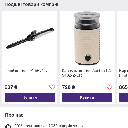
Подібні товари компанії
Плойка First FA-5671-7
Кавомолка First Austria FA-
Вирі
5482-2-CR
Firs
637
728
865
₴
₴
Купити
Купити
Про нас
99% позитивних з 1039 відгуків за рік