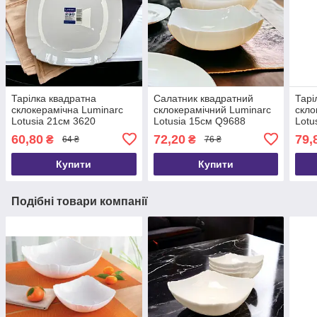
Тарілка квадратна
Салатник квадратний
Тарі
склокерамічна Luminarc
склокерамічний Luminarc
скло
Lotusia 21см 3620
Lotusia 15см Q9688
Lotu
60,80
72,20
79,
₴
₴
64 ₴
76 ₴
Купити
Купити
Подібні товари компанії