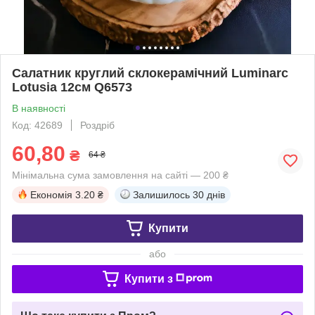
Салатник круглий склокерамічний Luminarc
Lotusia 12см Q6573
В наявності
Код: 42689
Роздріб
60,80
₴
64 ₴
Мінімальна сума замовлення на сайті — 200 ₴
Економія
3.20 ₴
Залишилось
30 днів
Купити
або
Купити з