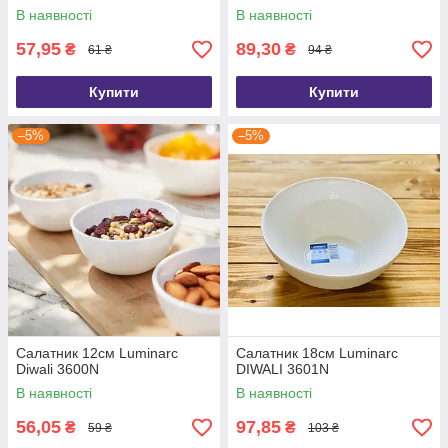
В наявності
В наявності
57,95
89,30
₴
₴
61 ₴
94 ₴
Купити
Купити
–5%
–5%
Салатник 12см Luminarc
Салатник 18см Luminarc
Diwali 3600N
DIWALI 3601N
В наявності
В наявності
56,05
97,85
₴
₴
59 ₴
103 ₴