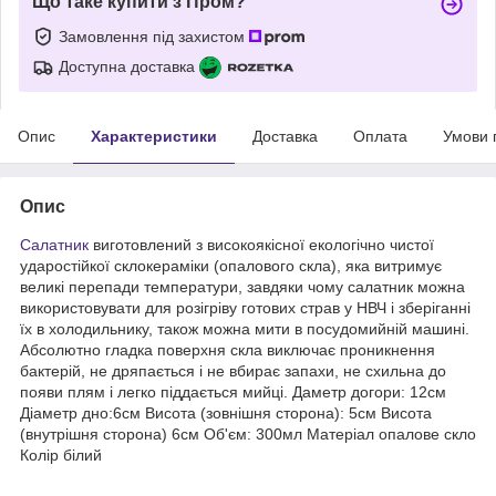
Що таке купити з Пром?
Замовлення під захистом
Доступна доставка
Опис
Характеристики
Доставка
Оплата
Умови 
Опис
Салатник
виготовлений з високоякісної екологічно чистої
ударостійкої склокераміки (опалового скла), яка витримує
великі перепади температури, завдяки чому салатник можна
використовувати для розігріву готових страв у НВЧ і зберіганні
їх в холодильнику, також можна мити в посудомийній машині.
Абсолютно гладка поверхня скла виключає проникнення
бактерій, не дряпається і не вбирає запахи, не схильна до
появи плям і легко піддається мийці. Даметр догори: 12см
Діаметр дно:6см Висота (зовнішня сторона): 5см Висота
(внутрішня сторона) 6см Об'єм: 300мл Матеріал опалове скло
Колір білий