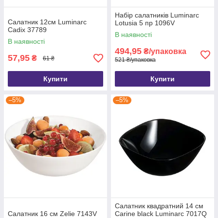
Набір салатників Luminarc
Салатник 12см Luminarc
Lotusia 5 пр 1096V
Cadix 37789
В наявності
В наявності
494,95
₴/упаковка
57,95
₴
61 ₴
521 ₴/упаковка
Купити
Купити
–5%
–5%
Салатник квадратний 14 см
Салатник 16 см Zelie 7143V
Carine black Luminarc 7017Q