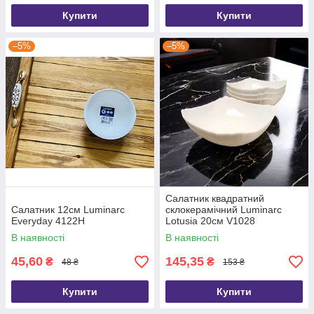
Купити
Купити
–5%
–5%
Салатник квадратний
Салатник 12см Luminarc
склокерамічний Luminarc
Everyday 4122H
Lotusia 20см V1028
В наявності
В наявності
45,60
145,35
₴
₴
48 ₴
153 ₴
Купити
Купити