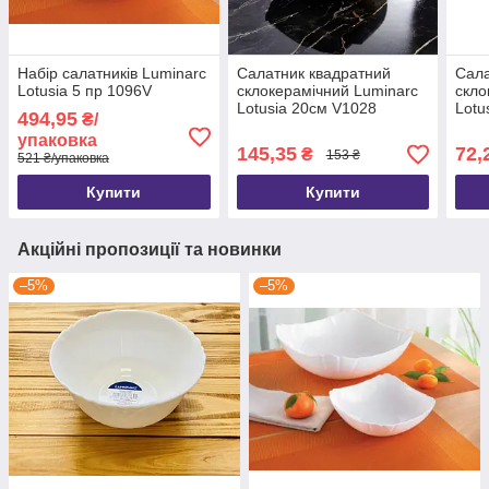
Набір салатників Luminarc
Салатник квадратний
Сала
Lotusia 5 пр 1096V
склокерамічний Luminarc
скло
Lotusia 20см V1028
Lotu
494,95
₴/
упаковка
145,35
72,
₴
153 ₴
521 ₴/упаковка
Купити
Купити
Акційні пропозиції та новинки
–5%
–5%