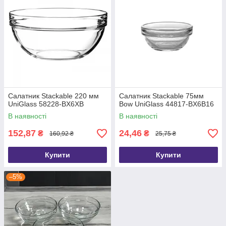
Салатник Stackable 220 мм
Салатник Stackable 75мм
UniGlass 58228-BX6XB
Bow UniGlass 44817-BX6B16
В наявності
В наявності
152,87
24,46
₴
₴
160,92 ₴
25,75 ₴
Купити
Купити
–5%