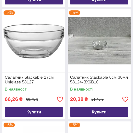
–5%
–5%
Салатник Stackable 17см
Салатник Stackable 6см 30мл
Uniglass 58127
58124-BX6B16
В наявності
В наявності
66,26
20,38
₴
₴
69,75 ₴
21,45 ₴
Купити
Купити
–5%
–5%