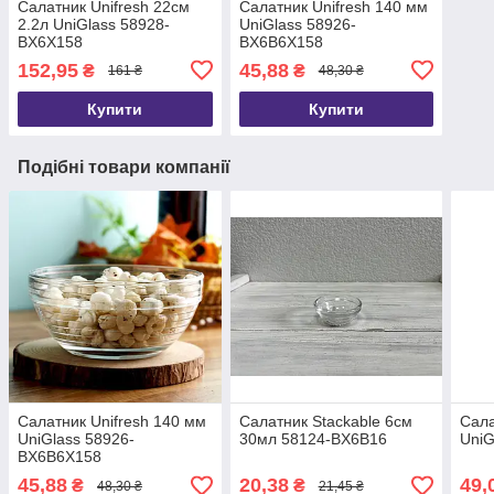
Салатник Unifresh 22см
Салатник Unifresh 140 мм
2.2л UniGlass 58928-
UniGlass 58926-
BX6X158
BX6B6X158
152,95
45,88
₴
₴
161 ₴
48,30 ₴
Купити
Купити
Подібні товари компанії
Салатник Unifresh 140 мм
Салатник Stackable 6см
Сала
UniGlass 58926-
30мл 58124-BX6B16
UniG
BX6B6X158
45,88
20,38
49,
₴
₴
48,30 ₴
21,45 ₴