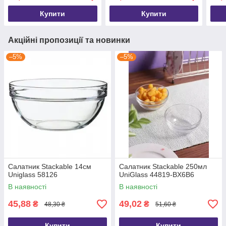
Купити
Купити
Акційні пропозиції та новинки
–5%
–5%
Салатник Stackable 14см
Салатник Stackable 250мл
Uniglass 58126
UniGlass 44819-BX6B6
В наявності
В наявності
45,88
49,02
₴
₴
48,30 ₴
51,60 ₴
Купити
Купити