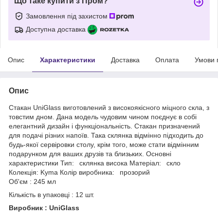
Що таке купити з Пром?
Замовлення під захистом
Доступна доставка
Опис
Характеристики
Доставка
Оплата
Умови 
Опис
Стакан UniGlass виготовлений з високоякісного міцного скла, з
товстим дном. Дана модель чудовим чином поєднує в собі
елегантний дизайн і функціональність. Стакан призначений
для подачі різних напоїв. Така склянка відмінно підходить до
будь-якої сервіровки столу, крім того, може стати відмінним
подарунком для ваших друзів та близьких. Основні
характеристики Тип: склянка висока Матеріал: скло
Колекція: Kyma Колір виробника: прозорий
Об'єм : 245 мл
Кількість в упаковці : 12 шт.
Виробник : UniGlass