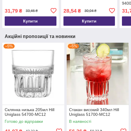
940
31,79
28,54
31,
₴
₴
33,46 ₴
30,04 ₴
Купити
Купити
Акційні пропозиції та новинки
–5%
–5%
Склянка низька 205мл Hill
Стакан високий 340мл Hill
Uniglass 54700-MC12
Uniglass 51700-MC12
Готово до відправки
В наявності