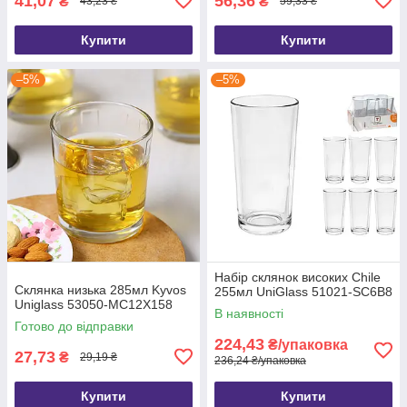
41,07
56,36
₴
₴
43,23 ₴
59,33 ₴
Купити
Купити
–5%
–5%
Набір склянок високих Chile
Склянка низька 285мл Kyvos
255мл UniGlass 51021-SC6B8
Uniglass 53050-MC12Х158
В наявності
Готово до відправки
224,43
₴/упаковка
27,73
₴
29,19 ₴
236,24 ₴/упаковка
Купити
Купити