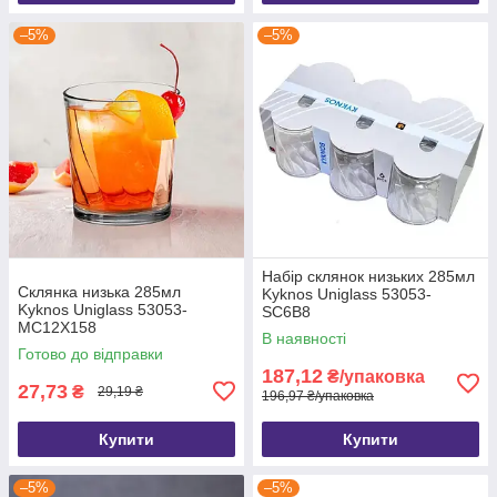
–5%
–5%
Набір склянок низьких 285мл
Склянка низька 285мл
Kyknos Uniglass 53053-
Kyknos Uniglass 53053-
SC6B8
MC12Х158
В наявності
Готово до відправки
187,12
₴/упаковка
27,73
₴
29,19 ₴
196,97 ₴/упаковка
Купити
Купити
–5%
–5%