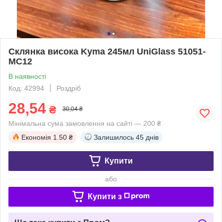
Склянка висока Kyma 245мл UniGlass 51051-
MC12
В наявності
Код: 42994
Роздріб
28,54
₴
30,04 ₴
Мінімальна сума замовлення на сайті — 200 ₴
Економія
1.50 ₴
Залишилось
45 днів
Купити
або
Купити з