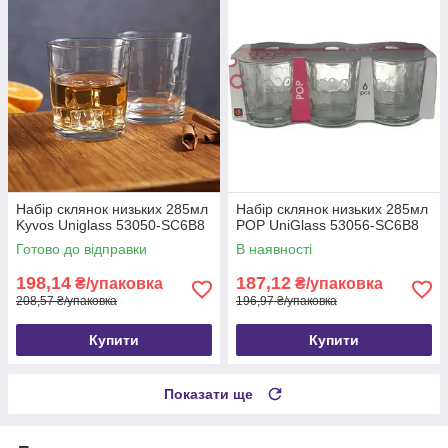
Набір склянок низьких 285мл
Набір склянок низьких 285мл
Kyvos Uniglass 53050-SC6B8
POP UniGlass 53056-SC6B8
Готово до відправки
В наявності
198,14
187,12
₴/упаковка
₴/упаковка
208,57 ₴/упаковка
196,97 ₴/упаковка
Купити
Купити
Показати ще