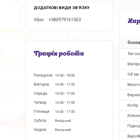
Viber
+380979161363
Ха
Основ
Графік роботи
Тип ск
Матер
Об`єм
Понеділок
10:00
18:00
Висот
Вівторок
10:00
17:00
Середа
10:00
17:00
Верхні
Четвер
10:00
17:00
Колір
Пʼятниця
10:00
17:00
Кількі
Субота
Вихідний
Підхо
Неділя
Вихідний
Вироб