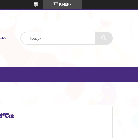
Кошик
3-63
MC12