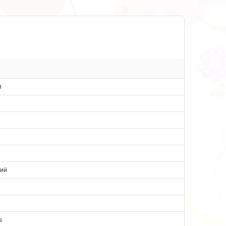
й
ий
s