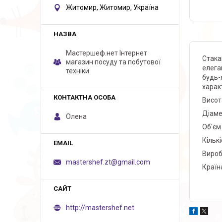
Житомир, Житомир, Україна
Мастершеф.нет Iнтернет
Стака
магазин посуду та побутової
елега
техніки
будь-
харак
Висота
Діамет
Олена
Об'єм 
Кількі
Вироб
mastershef.zt@gmail.com
Країн
http://mastershef.net