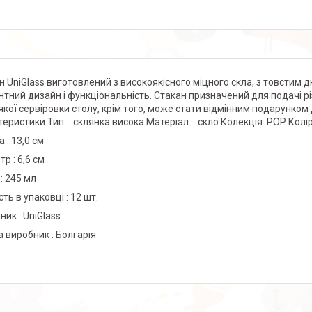
н UniGlass виготовлений з високоякісного міцного скла, з товстим
нтний дизайн і функціональність. Стакан призначений для подачі рі
якої сервіровки столу, крім того, може стати відмінним подарунком 
теристики Тип: склянка висока Матеріал: скло Колекція: POP Кол
 : 13,0 см
р : 6,6 см
: 245 мл
сть в упаковці : 12 шт.
ник : UniGlass
а виробник : Болгарія