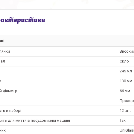
рактеристики
ні
лянки
Високи
іал
Скло
245 мл
а
130 мм
й діаметр
66 мм
Прозор
сть в наборі
12 шт.
дить для миття в посудомийній машині
Так
ник
UniGlas