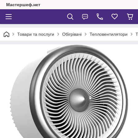
Мастершеф.нет
Товари та послуги
Обігрівачі
Тепловентилятори
Т