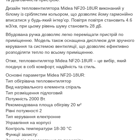
Дизайн тепловентилятора Midea NF20-18UR виконаний у
білому із сріблястим кольором, що дозволяє йому гармонійно
вписатися у будь-який інтер'єр. Повітря повітря становить 4.6
м3/хв, при цьому рівень шуму становить 28 дБ.
Вбудована ручка дозволяє легко переміщати пристрій по
приміщенню. Модель також оснащена дисплеєм для зручного
керування та системою вентиляції, що дозволяє ефективно
розподіляти тепло по всьому приміщенню.
Отже, тепловентилятор Midea NF20-18UR – це вибір, який
поєднує в собі комфорт, надійність та стиль.
Основні параметри Midea NF20-18UR:
Тип обігрівача тепловентилятор
Вид нагрівального елемента спіраль
Тип розміщення підлоговий
Потужність 2000 Вт.
Рекомендована площа обігріву 20 м²
Рівні потужності 2
Тип керування електронне
Управління на корпусі
Контроль температури 18-30 °С
Функції захисту: