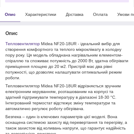
Опис
Характеристики
Доставка
Оплата
Умови п
Опис
Тепловентилятор
Midea NF20-18UR - ідеальний вибір для
створення комфортного та теплого мікроклімату в холодну
пору року. Ця модель обладнана нагрівальним елементом-
спіраллю та споживає потужність до 2000 Вт, здатна обігрівати
приміщення площею до 20 м2. Пристрій має два рівні
потужності, що дозволяє налаштувати оптимальний режим
роботи.
Тепловентилятор Midea NF20-18UR відрізняється зручним
електронним керуванням, розташованим на корпусі та
здатний підтримувати температуру в діапазоні 18-30 °С.
Інтегрований термостат відстежує зміну температури та
автоматично регулює роботу обігрівача.
Безпека – один із ключових параметрів цієї моделі. Вона
оснащена системою захисту від перевертання та перегріву, а
також захистом від коливань напруги, що гарантує надійність
та довговічність пристрою.