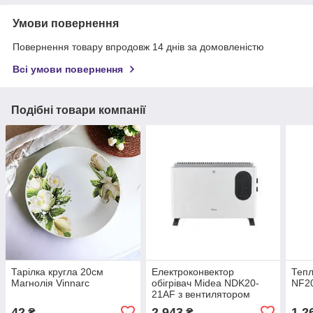
Умови повернення
Повернення товару впродовж 14 днів за домовленістю
Всі умови повернення
Подібні товари компанії
Тарілка кругла 20см
Електроконвектор
Тепл
Магнолія Vinnarc
обігрівач Midea NDK20-
NF2
21AF з вентилятором
42
2 943
1 2
₴
₴