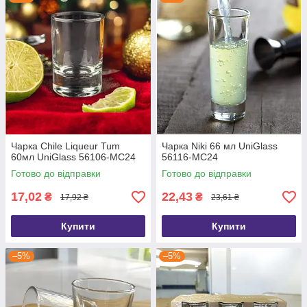
Чарка Chile Liqueur Tum
Чарка Niki 66 мл UniGlass
60мл UniGlass 56106-МС24
56116-MC24
Готово до відправки
Готово до відправки
17,02
22,43
₴
₴
17,92 ₴
23,61 ₴
Купити
Купити
–5%
–5%