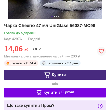
Чарка Cheerio 47 мл UniGlass 56087-MC96
Готово до відправки
Код: 42976
Роздріб
14,06
₴
14,80 ₴
Мінімальна сума замовлення на сайті — 200 ₴
Економія
0.74 ₴
Залишилось
37 днів
Купити
або
Купити з
Що таке купити з Пром?