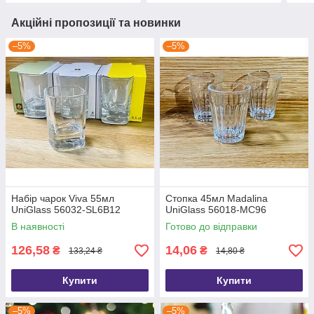
Акційні пропозиції та новинки
–5%
–5%
Набір чарок Viva 55мл
Стопка 45мл Madalina
UniGlass 56032-SL6B12
UniGlass 56018-MC96
В наявності
Готово до відправки
126,58
14,06
₴
₴
133,24 ₴
14,80 ₴
Купити
Купити
–5%
–5%