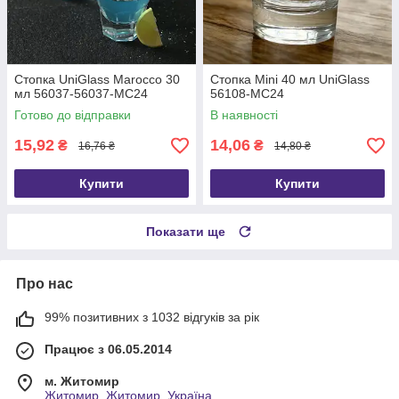
Стопка UniGlass Marocco 30
Стопка Mini 40 мл UniGlass
мл 56037-56037-МС24
56108-MC24
Готово до відправки
В наявності
15,92
14,06
₴
₴
16,76 ₴
14,80 ₴
Купити
Купити
Показати ще
Про нас
99% позитивних з 1032 відгуків за рік
Працює з 06.05.2014
м. Житомир
Житомир, Житомир, Україна