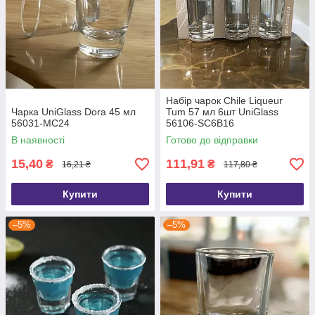
Набір чарок Chile Liqueur
Чарка UniGlass Dora 45 мл
Tum 57 мл 6шт UniGlass
56031-МС24
56106-SC6B16
В наявності
Готово до відправки
15,40
111,91
₴
₴
16,21 ₴
117,80 ₴
Купити
Купити
–5%
–5%