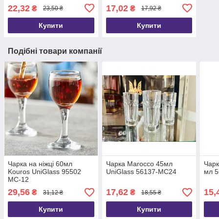
22,32
17,02
₴
₴
23,50 ₴
17,92 ₴
Купити
Купити
Подібні товари компанії
Чарка на ніжці 60мл
Чарка Marocco 45мл
Чарк
Kouros UniGlass 95502
UniGlass 56137-MC24
мл 
MC-12
29,56
17,62
15,
₴
₴
31,12 ₴
18,55 ₴
Купити
Купити