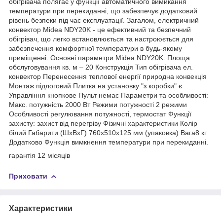
обігрівача полягає у функції автоматичного вимикання
температури при перекиданні, що забезпечує додатковий
рівень безпеки під час експлуатації. Загалом, електричний
конвектор Midea NDY20K - це ефективний та безпечний
обігрівач, що легко встановлюється та настроюється для
забезпечення комфортної температури в будь-якому
приміщенні. Основні параметри Midea NDY20K: Площа
обслуговування кв. м – 20 Конструкція Тип обігрівача ел.
конвектор Перенесення теплової енергії природна конвекція
Монтаж підлоговий Плитка на установку "з коробки" є
Управління кнопкове Пульт немає Параметри та особливості:
Макс. потужність 2000 Вт Режими потужності 2 режими
Особливості регулювання потужності, термостат Функції
захисту: захист від перегріву Фізичні характеристики Колір
білий Габарити (ШхВхГ) 760x510x125 мм (упаковка) Вага8 кг
Додатково Функція вимкнення температури при перекиданні.
гарантія 12 місяців
Приховати
Характеристики