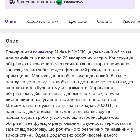
Доступна доставка
Опис
Характеристики
Доставка
Оплата
Умови п
Опис
Електричний
конвектор
Midea NDY20K це ідеальний обігрівач
для приміщень площею до 20 квадратних метрів. Конструкція
обігрівача включає тип електричного конвектора з природною
конвекцією, що забезпечує ефективний розподіл тепла в
приміщенні. Монтаж даного обігрівача підлоговий. Він має
плитку на установку "з коробки", що дозволяє легко та швидко
встановити її в будь-якому місці кімнати. Управління
обігрівачем здійснюється за допомогою кнопок, а пульт
дистанційного керування в комплекті не постачається.
Максимальна потужність обігрівача складає 2000 Вт, а
наявність двох режимів потужності дозволяє зручно
налаштовувати роботу залежно від потреби. Додатково
обігрівач має функцію регулювання потужності, термостат та
захист від перегріву, що робить його безпечним та надійним у
використанні. Одна з додаткових особливостей даного