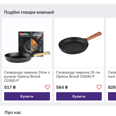
Подібні товари компанії
Сковорода чавунна 24см з
Сковорода чавунна 26 см
Сков
ручкою Optima Brizoll
Optima Brizoll O2640-P
next
O2460-P
517
564
826
₴
₴
Купити
Купити
Про нас