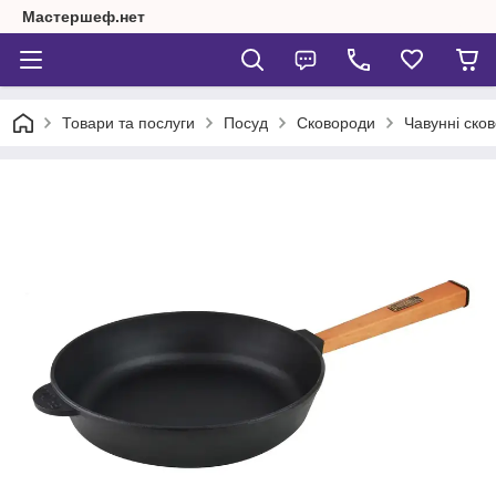
Мастершеф.нет
Товари та послуги
Посуд
Сковороди
Чавунні ско