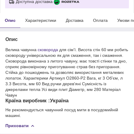
Доступна доставка
Опис
Характеристики
Доставка
Оплата
Умови п
Опис
Велика чавунна
сковорода
для сім'ї. Висота стін 60 мм робить
сковороду універсальною як для смаження, так і смаження.
Сковорода виконана з литого чавуну, має товсті стінки та дно,
сприяє рівномірному приготуванню страв без пригорання.
Стійка до пошкоджень та дозволяє використання металевих
лопаток. Характерики Артикул O2860-P2 Вага, кг 3 Об'єм, л
3.3 Висота, мм 60 Вид ручки дерев'яні Сумісність із
джерелами тепла Усі види плит Діаметр, мм 280 Матеріал
Чавун
Країна виробник :Україна
Не рекомендується чавунний посуд мити в посудомийній
машині.
Приховати