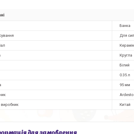
ні
Банка
сування
Для сип
іал
Керамі
а
Кругла
Білий
0.35 л
а
95 мм
ник
Ardesto
а виробник
Китай
ормація для замовлення