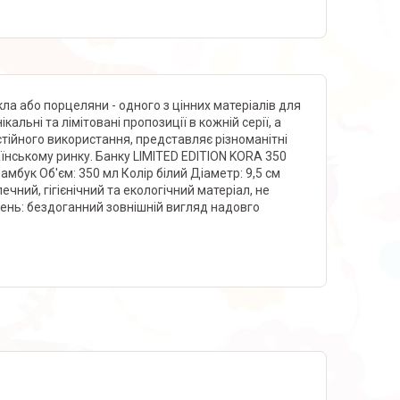
кла або порцеляни - одного з цінних матеріалів для
ікальні та лімітовані пропозиції в кожній серії, а
стійного використання, представляє різноманітні
раїнському ринку. Банку LIMITED EDITION KORA 350
Бамбук Об'єм: 350 мл Колір білий Діаметр: 9,5 см
ечний, гігієнічний та екологічний матеріал, не
жень: бездоганний зовнішній вигляд надовго