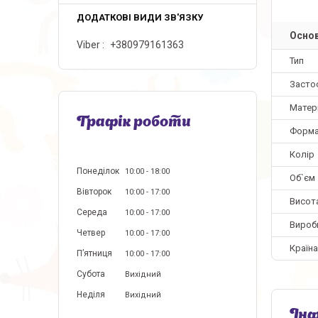
Основ
Viber
+380979161363
Тип
Засто
Матер
Графік роботи
Форм
Колір
Понеділок
10:00
18:00
Об`єм
Вівторок
10:00
17:00
Висот
Середа
10:00
17:00
Вироб
Четвер
10:00
17:00
Країн
Пʼятниця
10:00
17:00
Субота
Вихідний
Неділя
Вихідний
Інф