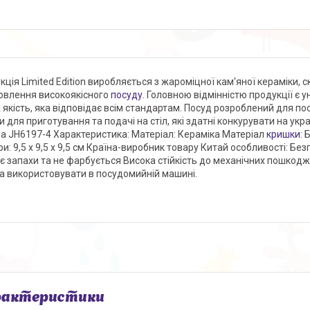
кція Limited Edition виробляється з жароміцної кам'яної кераміки, с
овлення високоякісного
посуду
. Головною відмінністю продукції є ун
 якість, яка відповідає всім стандартам. Посуд розроблений для по
и для приготування та подачі на стіл, які здатні конкурувати на ук
ла JH6197-4 Характеристика: Матеріал: Кераміка Матеріал
кришки
: 
и: 9,5 х 9,5 х 9,5 см Країна-виробник товару Китай особливості: Безп
є запахи та не фарбується Висока стійкість до механічних пошкод
 використовувати в посудомийній машині.
рактеристики