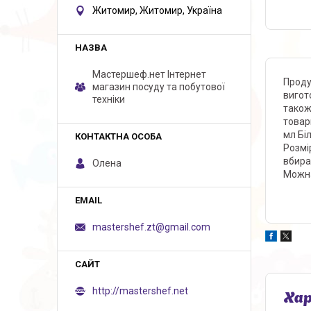
Житомир, Житомир, Україна
Мастершеф.нет Iнтернет
Проду
магазин посуду та побутової
вигот
техніки
також
товар
мл Бі
Розмір
вбира
Олена
Можна
mastershef.zt@gmail.com
http://mastershef.net
Ха