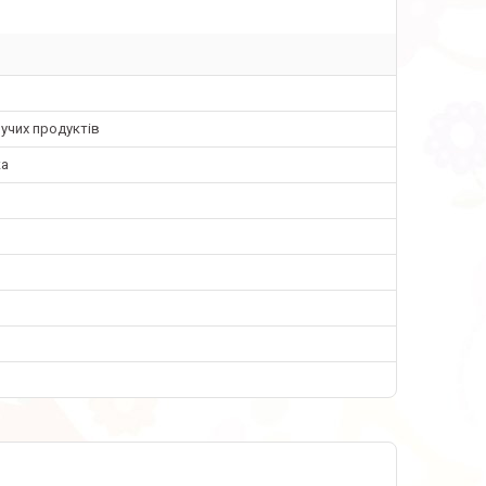
учих продуктів
ка