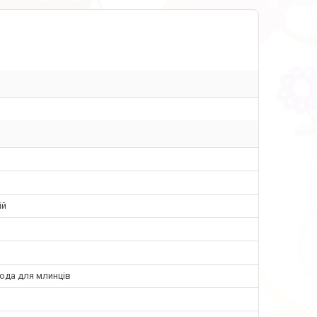
o
ій
ода для млинців