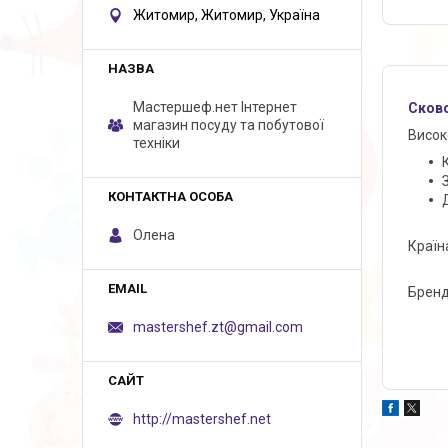
Житомир, Житомир, Україна
Мастершеф.нет Iнтернет
Сков
магазин посуду та побутової
Висок
техніки
Олена
Країн
Бренд
mastershef.zt@gmail.com
http://mastershef.net