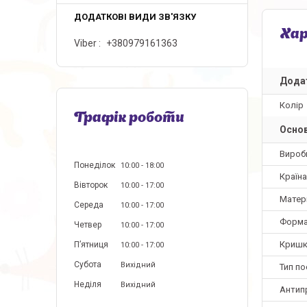
Ха
Viber
+380979161363
Додат
Колір
Графік роботи
Основ
Вироб
Понеділок
10:00
18:00
Країн
Вівторок
10:00
17:00
Матер
Середа
10:00
17:00
Форм
Четвер
10:00
17:00
Кришк
Пʼятниця
10:00
17:00
Субота
Вихідний
Тип по
Неділя
Вихідний
Антип