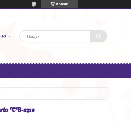
Кошик
3-63
rio СВ-2319