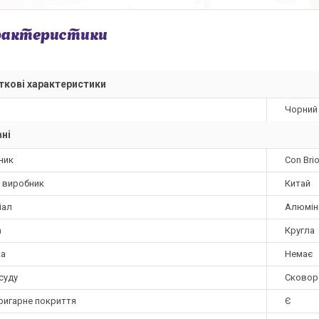
рактеристики
кові характеристики
Чорний
ні
ник
Con Bri
а виробник
Китай
іал
Алюмін
а
Кругла
а
Немає
суду
Сковор
ригарне покриття
Є