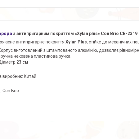
орода
з антипригарним покриттям
«Xylan plus» Con Brio СВ-2319
оякісне антипригарне покриття
Xylan Plus
, стійке до механічних 
Корпус виготовлений з штампованого алюмінію, дозволяє рівномір
Зручна нековзна пластикова ручка
Діаметр
23 см
а виробник: Китай
: Con Brio