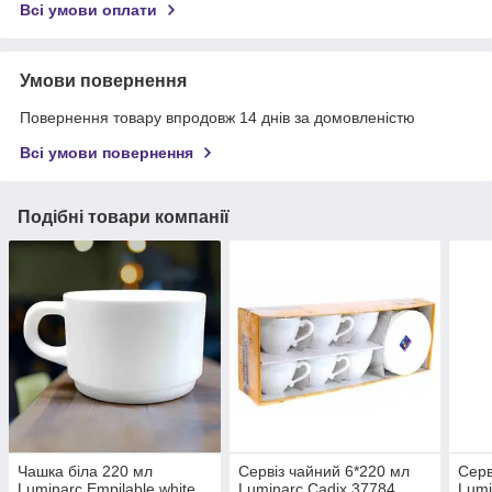
Всі умови оплати
Умови повернення
Повернення товару впродовж 14 днів за домовленістю
Всі умови повернення
Подібні товари компанії
Чашка біла 220 мл
Сервіз чайний 6*220 мл
Серв
Luminarc Empilable white
Luminarc Cadix 37784
Lumi