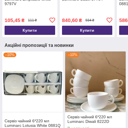
9797V
088
105,45
840,60
586
₴
₴
111 ₴
934 ₴
Купити
Купити
Акційні пропозиції та новинки
–10%
–10%
Сервіз чайний 6*220 мл
Сервіз чайний 6*220 мл
Luminarc Diwali 8222D
Luminarc Lotusia White 0881Q