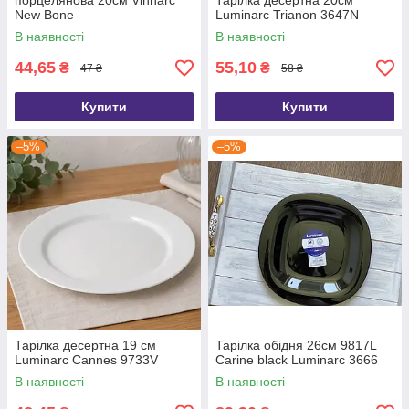
порцелянова 20см Vinnarc
Тарілка десертна 20см
New Bone
Luminarc Trianon 3647N
В наявності
В наявності
44,65
55,10
₴
₴
47 ₴
58 ₴
Купити
Купити
–5%
–5%
Тарілка десертна 19 см
Тарілка обідня 26см 9817L
Luminarc Cannes 9733V
Carine black Luminarc 3666
В наявності
В наявності