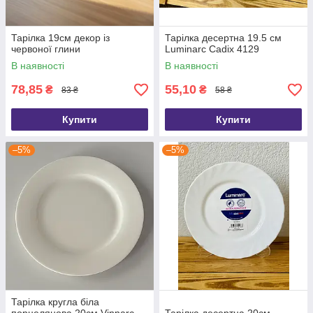
Тарілка 19см декор із
Тарілка десертна 19.5 см
червоної глини
Luminarc Cadix 4129
В наявності
В наявності
78,85
55,10
₴
₴
83 ₴
58 ₴
Купити
Купити
–5%
–5%
Тарілка кругла біла