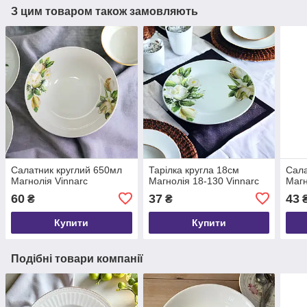
З цим товаром також замовляють
Салатник круглий 650мл
Тарілка кругла 18см
Сала
Магнолія Vinnarc
Магнолія 18-130 Vinnarc
Магн
60
37
43
₴
₴
Купити
Купити
Подібні товари компанії