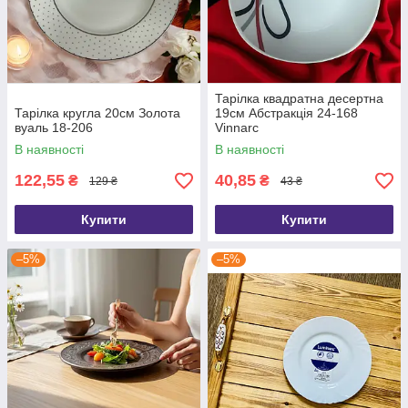
Тарілка квадратна десертна
Тарілка кругла 20см Золота
19см Абстракція 24-168
вуаль 18-206
Vinnarc
В наявності
В наявності
122,55
40,85
₴
₴
129 ₴
43 ₴
Купити
Купити
–5%
–5%