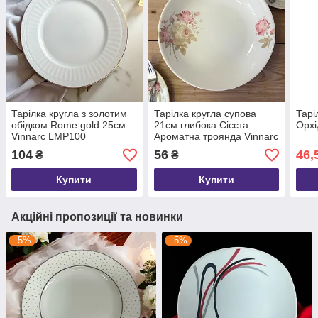
Тарілка кругла з золотим
Тарілка кругла супова
Тарі
обідком Rome gold 25см
21см глибока Сієста
Орхі
Vinnarc LMP100
Ароматна троянда Vinnarc
25-026
104
56
46,
₴
₴
Купити
Купити
Акційні пропозиції та новинки
–5%
–5%