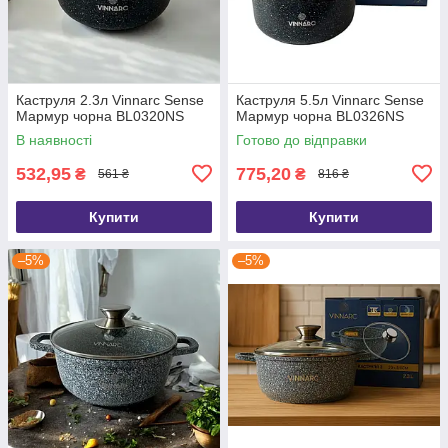
Каструля 2.3л Vinnarc Sense
Каструля 5.5л Vinnarc Sense
Мармур чорна BL0320NS
Мармур чорна BL0326NS
В наявності
Готово до відправки
532,95
775,20
₴
₴
561 ₴
816 ₴
Купити
Купити
–5%
–5%