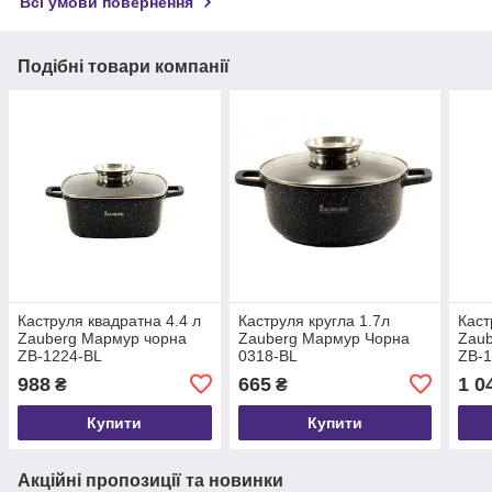
Всі умови повернення
Подібні товари компанії
Каструля квадратна 4.4 л
Каструля кругла 1.7л
Каст
Zauberg Мармур чорна
Zauberg Мармур Чорна
Zau
ZB-1224-BL
0318-BL
ZB-
988
665
1 0
₴
₴
Купити
Купити
Акційні пропозиції та новинки