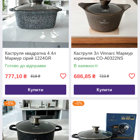
Каструля квадратна 4.4л
Каструля 3л Vinnarc Мармур
Мармур сірий 1224GR
коричнева CO-A0322NS
Готово до відправки
В наявності
777,10
686,85
₴
₴
818 ₴
723 ₴
Купити
Купити
–5%
–5%