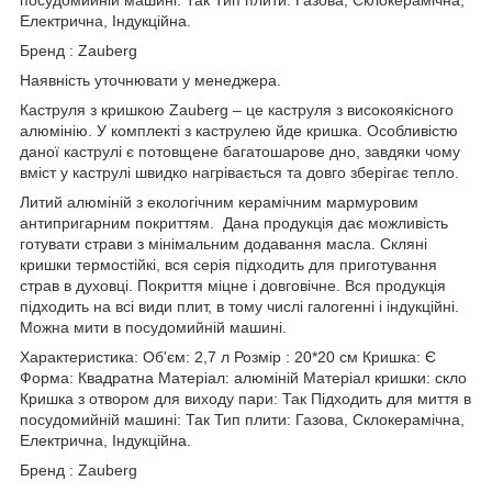
Електрична, Індукційна.
Бренд : Zauberg
Наявність уточнювати у менеджера.
Каструля з кришкою Zauberg – це каструля з високоякісного
алюмінію. У комплекті з каструлею йде кришка. Особливістю
даної каструлі є потовщене багатошарове дно, завдяки чому
вміст у каструлі швидко нагрівається та довго зберігає тепло.
Литий алюміній з екологічним керамічним мармуровим
антипригарним покриттям. Дана продукція дає можливість
готувати страви з мінімальним додавання масла. Скляні
кришки термостійкі, вся серія підходить для приготування
страв в духовці. Покриття міцне і довговічне. Вся продукція
підходить на всі види плит, в тому числі галогенні і індукційні.
Можна мити в посудомийній машині.
Характеристика: Об'єм: 2,7 л Розмір : 20*20 см Кришка: Є
Форма: Квадратна Матеріал: алюміній Матеріал кришки: скло
Кришка з отвором для виходу пари: Так Підходить для миття в
посудомийній машині: Так Тип плити: Газова, Склокерамічна,
Електрична, Індукційна.
Бренд : Zauberg