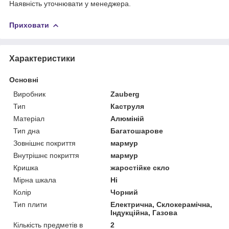
Наявність уточнювати у менеджера.
Приховати
Характеристики
Основні
Виробник
Zauberg
Тип
Каструля
Матеріал
Алюміній
Тип дна
Багатошарове
Зовнішнє покриття
мармур
Внутрішнє покриття
мармур
Кришка
жаростійке скло
Мірна шкала
Ні
Колір
Чорний
Тип плити
Електрична, Склокерамічна,
Індукційна, Газова
Кількість предметів в
2