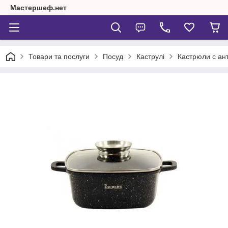
Мастершеф.нет
Товари та послуги
Посуд
Каструлі
Кастрюли с ан