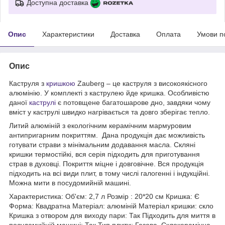
Доступна доставка
Опис
Характеристики
Доставка
Оплата
Умови п
Опис
Каструля з
кришкою
Zauberg – це каструля з високоякісного
алюмінію. У комплекті з каструлею йде кришка. Особливістю
даної
каструлі
є потовщене багатошарове дно, завдяки чому
вміст у каструлі швидко нагрівається та довго зберігає тепло.
Литий алюміній з екологічним керамічним мармуровим
антипригарним покриттям. Дана продукція дає можливість
готувати страви з мінімальним додавання масла. Скляні
кришки термостійкі, вся серія підходить для приготування
страв в духовці. Покриття міцне і довговічне. Вся продукція
підходить на всі види плит, в тому числі галогенні і індукційні.
Можна мити в посудомийній машині.
Характеристика: Об'єм: 2,7 л Розмір : 20*20 см Кришка: Є
Форма: Квадратна Матеріал: алюміній Матеріал кришки: скло
Кришка з отвором для виходу пари: Так Підходить для миття в
посудомийній машині: Так Тип плити: Газова, Склокерамічна,