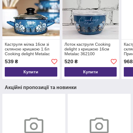
Каструля мілка 16см зі
Лоток каструля Cooking
Каст
скляною кришкою 1.6л
delight з кришкою 16см
скля
Cooking delight Metalac
Metalac 362100
При
362096
539
520
968
₴
₴
Купити
Купити
Акційні пропозиції та новинки