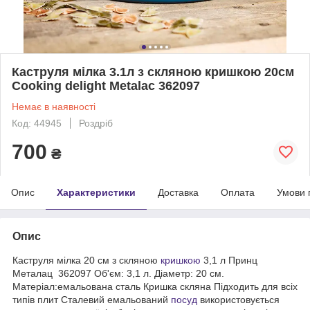
Каструля мілка 3.1л з скляною кришкою 20см
Cooking delight Metalac 362097
Немає в наявності
Код: 44945
Роздріб
700
₴
Опис
Характеристики
Доставка
Оплата
Умови 
Опис
Каструля мілка 20 см з скляною
кришкою
3,1 л Принц
Металац 362097 Об'єм: 3,1 л. Діаметр: 20 см.
Матеріал:емальована сталь Кришка скляна Підходить для всіх
типів плит Сталевий емальований
посуд
використовується