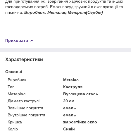
для приготування їжі, зберігання харчових продуктів та інших
господарських потреб. Емальпосуд зручний в експлуатації та
гігієнічна.
Виробник: Металац Метрот(Сербія)
Приховати
Характеристики
Основні
Виробник
Metalac
Тип
Каструля
Матеріал
Вуглецева сталь
Діаметр каструлі
20 см
Зовнішнє покриття
емаль
Внутрішнє покриття
емаль
Кришка
жаростійке скло
Колір
Синій