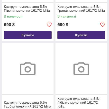
Каструля емальована 5.5л
Каструля емальована 5.5л
Півонія молочна 1617/2 Idilia
Гранат молочний 1617/2 Idilia
В наявності
В наявності
690
690
₴
₴
Купити
Купити
Каструля емальована 5.5л
Каструля емальована 5.5л
Гібіскус молочний 1617/2
Гарбуз молочний 1617/2 Idilia
Idilia