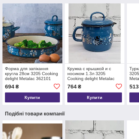
Форма для запікання
Кружка с крышкой и с
Турк
кругла 28см 3205 Cooking
носиком 1.3л 3205
3205
delight Metalac 362101
Cooking delight Metalac
Meta
354016
694
764
513
₴
₴
Купити
Купити
Подібні товари компанії