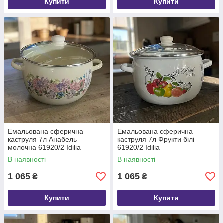
Купити
Купити
Емальована сферична
Емальована сферична
каструля 7л Анабель
каструля 7л Фрукти білі
молочна 61920/2 Idilia
61920/2 Idilia
В наявності
В наявності
1 065
1 065
₴
₴
Купити
Купити