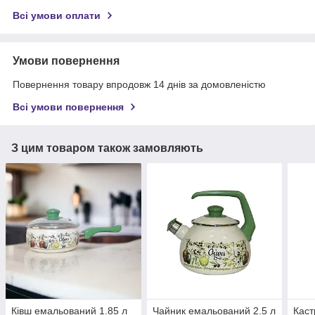
Всі умови оплати
Умови повернення
Повернення товару впродовж 14 днів за домовленістю
Всі умови повернення
З цим товаром також замовляють
Ківш емальований 1.85 л
Чайник емальований 2.5 л
Каст