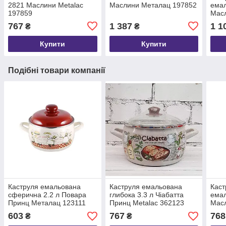
2821 Маслини Меtalac
Маслини Металац 197852
емал
197859
Масл
197
767
1 387
1 1
₴
₴
Купити
Купити
Подібні товари компанії
Каструля емальована
Каструля емальована
Каст
сферична 2.2 л Повара
глибока 3.3 л Чіабатта
емал
Принц Металац 123111
Принц Metalac 362123
Масл
197
603
767
768
₴
₴