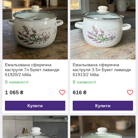
Емальована сферична
Емальована сферична
каструля 7л Букет лаванди
каструля 3.5л Букет лаванди
61920/2 Idilia
61913/2 Idilia
В наявності
В наявності
1 065
616
₴
₴
Купити
Купити