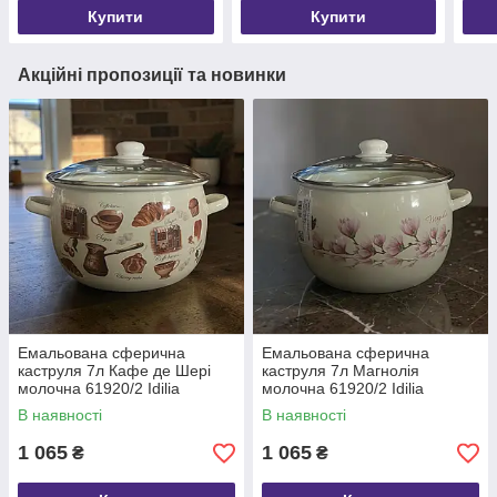
Купити
Купити
Акційні пропозиції та новинки
Емальована сферична
Емальована сферична
каструля 7л Кафе де Шері
каструля 7л Магнолія
молочна 61920/2 Idilia
молочна 61920/2 Idilia
В наявності
В наявності
1 065
1 065
₴
₴