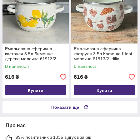
Емальована сферична
Емальована сферична
каструля 3.5л Лимонне
каструля 3.5л Кафе де Шері
дерево молочне 61913/2
молочна 61913/2 Idilia
Idilia
В наявності
В наявності
616
616
₴
₴
Купити
Купити
Показати ще
Про нас
99% позитивних з 1036 відгуків за рік