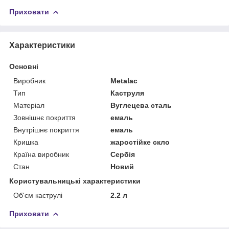
Приховати
Характеристики
Основні
Виробник
Metalac
Тип
Каструля
Матеріал
Вуглецева сталь
Зовнішнє покриття
емаль
Внутрішнє покриття
емаль
Кришка
жаростійке скло
Країна виробник
Сербія
Стан
Новий
Користувальницькі характеристики
Об'єм каструлі
2.2 л
Приховати