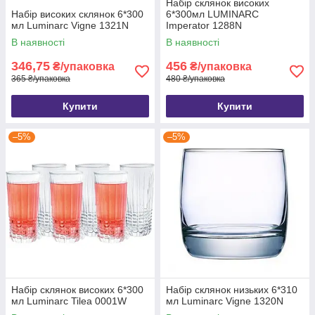
Набір склянок високих
Набір високих склянок 6*300
6*300мл LUMINARC
мл Luminarc Vigne 1321N
Imperator 1288N
В наявності
В наявності
346,75
456
₴/упаковка
₴/упаковка
365 ₴/упаковка
480 ₴/упаковка
Купити
Купити
–5%
–5%
Набір склянок високих 6*300
Набір склянок низьких 6*310
мл Luminarc Tilea 0001W
мл Luminarc Vigne 1320N