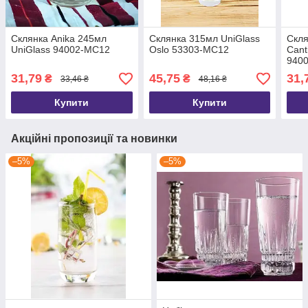
Склянка Anika 245мл
Склянка 315мл UniGlass
Скля
UniGlass 94002-MC12
Oslo 53303-MC12
Cant
940
31,79
45,75
31,
₴
₴
33,46 ₴
48,16 ₴
Купити
Купити
Акційні пропозиції та новинки
–5%
–5%