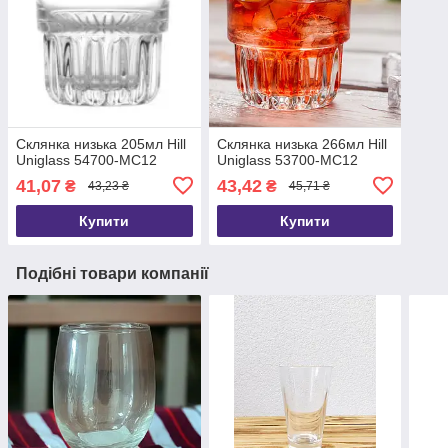
Склянка низька 205мл Hill
Склянка низька 266мл Hill
Uniglass 54700-MC12
Uniglass 53700-MC12
41,07
43,42
₴
₴
43,23 ₴
45,71 ₴
Купити
Купити
Подібні товари компанії