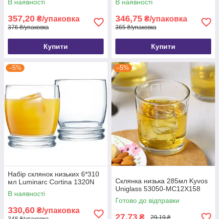
В наявності
В наявності
357,20
346,75
₴/упаковка
₴/упаковка
376 ₴/упаковка
365 ₴/упаковка
Купити
Купити
–5%
–5%
Набір склянок низьких 6*310
Склянка низька 285мл Kyvos
мл Luminarc Cortina 1320N
Uniglass 53050-MC12Х158
В наявності
Готово до відправки
330,60
₴/упаковка
27,73
₴
29,19 ₴