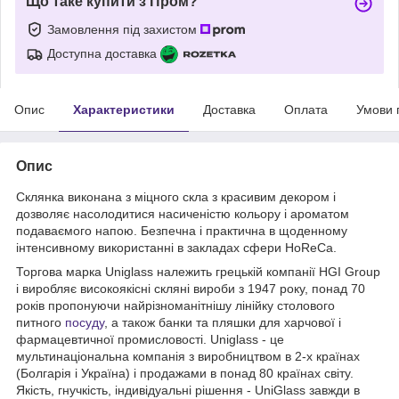
Що таке купити з Пром?
Замовлення під захистом
Доступна доставка
Опис
Характеристики
Доставка
Оплата
Умови 
Опис
Склянка виконана з міцного скла з красивим декором і
дозволяє насолодитися насиченістю кольору і ароматом
подаваємого напою. Безпечна і практична в щоденному
інтенсивному використанні в закладах сфери HoReCa.
Торгова марка Uniglass належить грецькій компанії HGI Group
і виробляє високоякісні скляні вироби з 1947 року, понад 70
років пропонуючи найрізноманітнішу лінійку столового
питного
посуду
, а також банки та пляшки для харчової і
фармацевтичної промисловості. Uniglass - це
мультинаціональна компанія з виробництвом в 2-х країнах
(Болгарія і Україна) і продажами в понад 80 країнах світу.
Якість, гнучкість, індивідуальні рішення - UniGlass завжди в