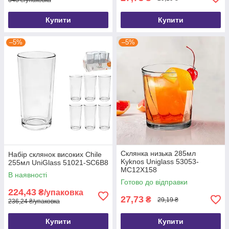
348 ₴/упаковка
Купити
Купити
–5%
–5%
Склянка низька 285мл
Набір склянок високих Chile
Kyknos Uniglass 53053-
255мл UniGlass 51021-SC6B8
MC12Х158
В наявності
Готово до відправки
224,43
₴/упаковка
27,73
₴
29,19 ₴
236,24 ₴/упаковка
Купити
Купити