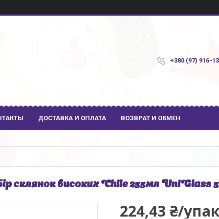
+380 (97) 916-1
НТАКТЫ
ДОСТАВКА И ОПЛАТА
ВОЗВРАТ И ОБМЕН
ір склянок високих Chile 255мл UniGlass 
224,43 ₴/упа