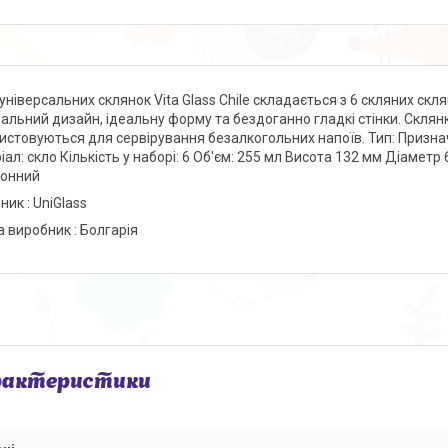
 універсальних склянок Vita Glass Chile складається з 6 скляних скл
нальний дизайн, ідеальну форму та бездоганно гладкі стінки. Скля
истовуються для сервірування безалкогольних напоїв. Тип: Признач
іал: скло Кількість у наборі: 6 Об'єм: 255 мл Висота 132 мм Діамет
онний
ник : UniGlass
а виробник : Болгарія
рактеристики