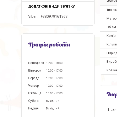
Основ
Тип ск
Viber
+380979161363
Матер
Об`єм
Колір
Кількі
Графік роботи
Підхо
Вироб
Понеділок
10:00
18:00
Країн
Вівторок
10:00
17:00
Середа
10:00
17:00
Четвер
10:00
17:00
Пʼятниця
10:00
17:00
Інф
Субота
Вихідний
Неділя
Вихідний
Ціна: