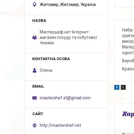
Житомир, Житомир, Україна
Набір
Мастершеф.нет Iнтернет
оригі
магазин посуду та побутової
викор
техніки
Матер
однот
Вироб
Країн
Олена
mastershef.zt@gmail.com
Ха
http://mastershef.net