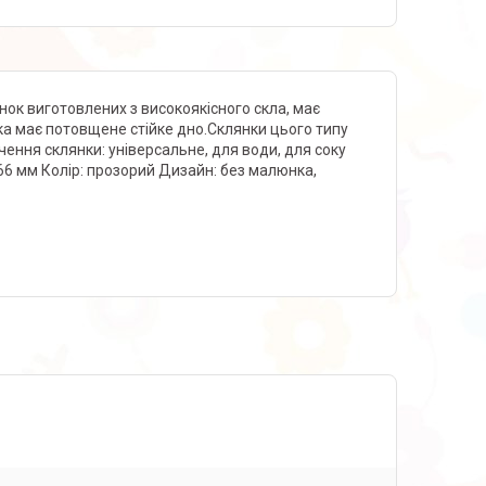
янок виготовлених з високоякісного скла, має
нка має потовщене стійке дно.Склянки цього типу
ення склянки: універсальне, для води, для соку
р 66 мм Колір: прозорий Дизайн: без малюнка,