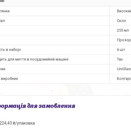
ні
лянки
Високи
іал
Скло
255 мл
Прозор
сть в наборі
6 шт.
дить для миття в посудомийній машині
Так
ник
UniGlas
а виробник
Болгарі
ормація для замовлення
224,43 ₴/упаковка