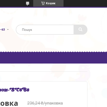
Кошик
3-63
51021-SC6B8
ковка
236,24 ₴/упаковка