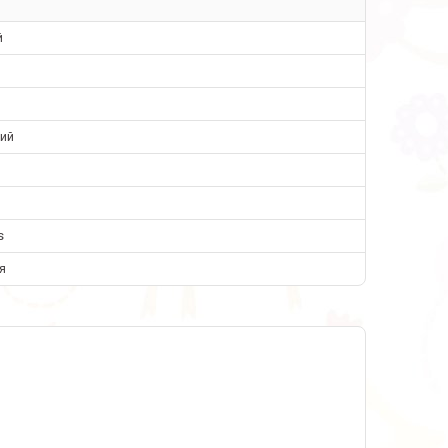
й
ий
s
я