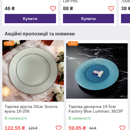
LBFP85
700
46
88
38
₴
₴
Купити
Купити
Акційні пропозиції та новинки
–5%
–5%
Тарілка кругла 20см Золота
Тарілка десертна 19.5см
вуаль 18-206
Factory Blue Luminarc 3623P
В наявності
В наявності
122,55
59,85
₴
₴
129 ₴
63 ₴