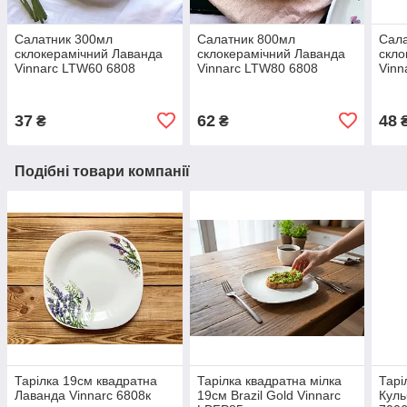
Салатник 300мл
Салатник 800мл
Сал
склокерамічний Лаванда
склокерамічний Лаванда
скло
Vinnarc LTW60 6808
Vinnarc LTW80 6808
Vinn
37
62
48
₴
₴
Подібні товари компанії
Тарілка 19см квадратна
Тарілка квадратна мілка
Тарі
Лаванда Vinnarc 6808к
19см Brazil Gold Vinnarc
Куль