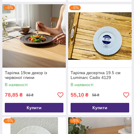
–5%
–5%
Тарілка 19см декор із
Тарілка десертна 19.5 см
червоної глини
Luminarc Cadix 4129
В наявності
В наявності
78,85
55,10
₴
₴
83 ₴
58 ₴
Купити
Купити
–5%
–5%