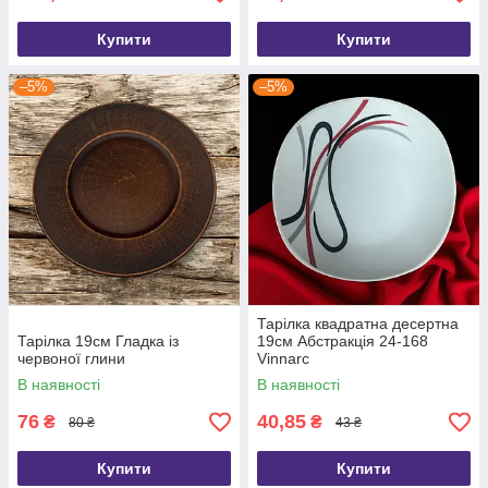
Купити
Купити
–5%
–5%
Тарілка квадратна десертна
Тарілка 19см Гладка із
19см Абстракція 24-168
червоної глини
Vinnarc
В наявності
В наявності
76
40,85
₴
₴
80 ₴
43 ₴
Купити
Купити