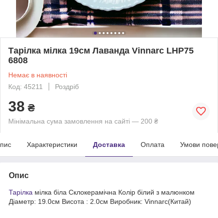
Тарілка мілка 19см Лаванда Vinnarc LHP75
6808
Немає в наявності
Код: 45211
Роздріб
38
₴
Мінімальна сума замовлення на сайті — 200 ₴
пис
Характеристики
Доставка
Оплата
Умови пове
Опис
Тарілка
мілка біла Склокерамічна Колір білий з малюнком
Діаметр: 19.0см Висота : 2.0см Виробник: Vinnarc(Китай)