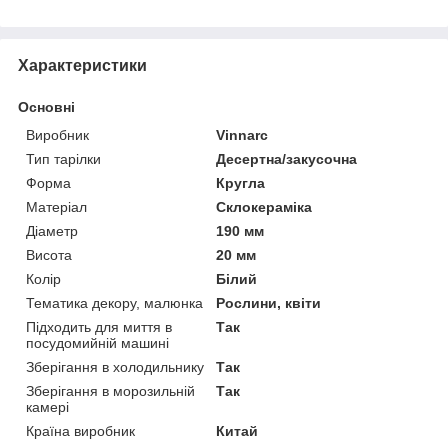
Характеристики
Основні
Виробник
Vinnarc
Тип тарілки
Десертна/закусочна
Форма
Кругла
Матеріал
Склокераміка
Діаметр
190 мм
Висота
20 мм
Колір
Білий
Тематика декору, малюнка
Рослини, квіти
Підходить для миття в
Так
посудомийній машині
Зберігання в холодильнику
Так
Зберігання в морозильній
Так
камері
Країна виробник
Китай