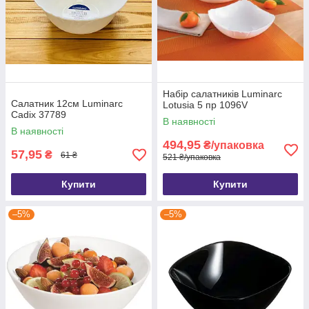
Набір салатників Luminarc
Салатник 12см Luminarc
Lotusia 5 пр 1096V
Cadix 37789
В наявності
В наявності
494,95
₴/упаковка
57,95
₴
61 ₴
521 ₴/упаковка
Купити
Купити
–5%
–5%