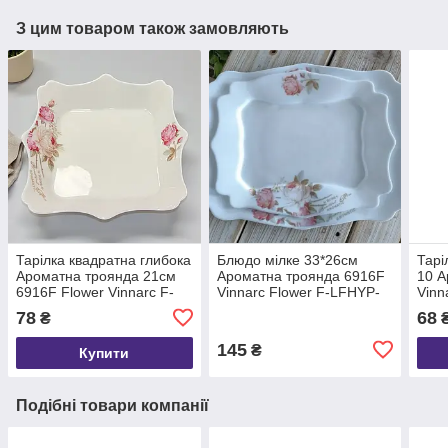
З цим товаром також замовляють
Тарілка квадратна глибока
Блюдо мілке 33*26см
Тарі
Ароматна троянда 21см
Ароматна троянда 6916F
10 А
6916F Flower Vinnarc F-
Vinnarc Flower F-LFHYP-
Vinn
LFHSP100
140
78
68
₴
145
₴
Купити
Подібні товари компанії