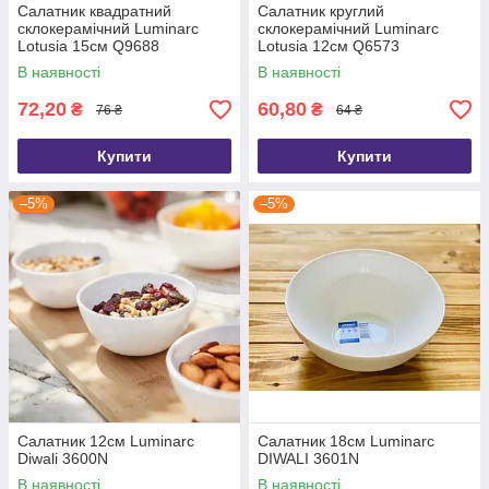
Салатник квадратний
Салатник круглий
склокерамічний Luminarc
склокерамічний Luminarc
Lotusia 15см Q9688
Lotusia 12см Q6573
В наявності
В наявності
72,20
60,80
₴
₴
76 ₴
64 ₴
Купити
Купити
–5%
–5%
Салатник 12см Luminarc
Салатник 18см Luminarc
Diwali 3600N
DIWALI 3601N
В наявності
В наявності