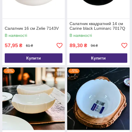
Салатник квадратний 14 см
Салатник 16 см Zelie 7143V
Carine black Luminarc 7017Q
В наявності
В наявності
57,95
89,30
₴
₴
61 ₴
94 ₴
Купити
Купити
–5%
–5%