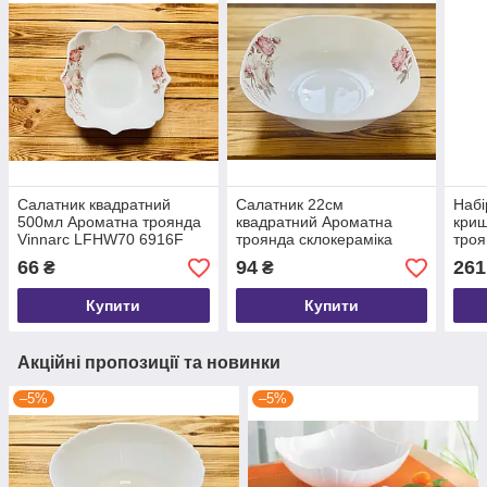
Салатник квадратний
Салатник 22см
Набі
500мл Ароматна троянда
квадратний Ароматна
криш
Vinnarc LFHW70 6916F
троянда склокераміка
троя
Vinnarc 6916к
66
94
261
₴
₴
Купити
Купити
Акційні пропозиції та новинки
–5%
–5%