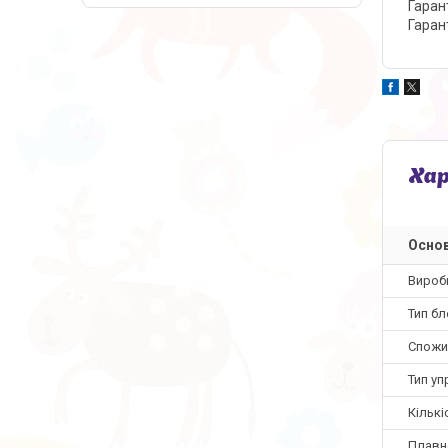
Гаран
Гаран
Ха
Основ
Вироб
Тип б
Спожи
Тип уп
Кільк
Плавн