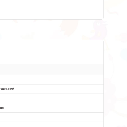
вальний
чне