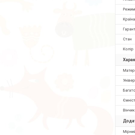
Режим
Країн
Гарант
Стан
Колір
Харак
Матер
Уніве
Багат
Ємніс
Вінчик
Додат
Мірни