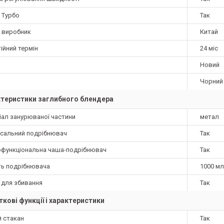
 Турбо
Так
а виробник
Китай
ійний термін
24 міс
Новий
Чорний
теристики заглибного блендера
іал занурюваної частини
метал
рсальний подрібнювач
Так
офункціональна чаша-подрібнювач
Так
ть подрібнювача
1000 мл
 для збивання
Так
кові функції і характеристики
й стакан
Так