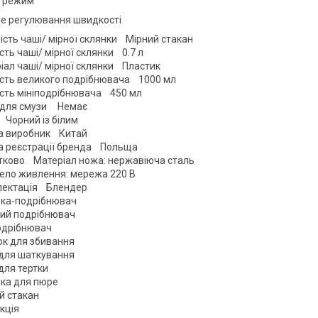
 режим
е регулювання швидкості
ість чаші/ мірної склянки Мірний стакан
ість чаші/ мірної склянки 0.7 л
іал чаші/ мірної склянки Пластик
ість великого подрібнювача 1000 мл
ість мініподрібнювача 450 мл
 для смузи Немає
 Чорний із білим
а виробник Китай
а реєстрації бренда Польща
ково Матеріал ножа: нержавіюча сталь
ло живлення: мережа 220 В
лектація Блендер
ка-подрібнювач
ий подрібнювач
одрібнювач
ок для збивання
для шаткування
для тертки
ка для пюре
й стакан
укція