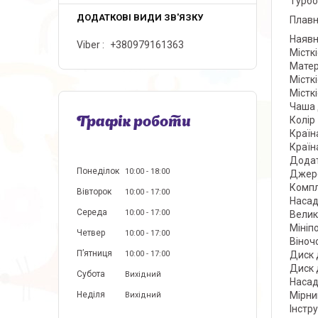
Турбо
Плавн
Наявн
Viber
+380979161363
Містк
Матер
Містк
Містк
Чаша
Колір
Графік роботи
Країн
Країн
Додат
Понеділок
10:00
18:00
Джере
Комп
Вівторок
10:00
17:00
Насад
Середа
10:00
17:00
Велик
Мініп
Четвер
10:00
17:00
Віноч
Пʼятниця
Диск 
10:00
17:00
Диск 
Субота
Вихідний
Насад
Мірни
Неділя
Вихідний
Інстр