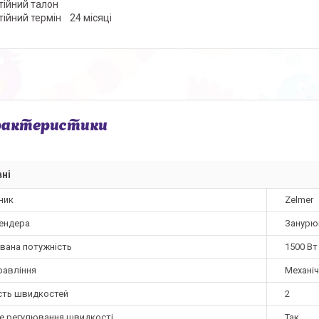
тійний талон
тійний термін 24 місяці
рактеристики
ні
ник
Zelmer
лендера
Занурю
вана потужність
1500 Вт
равління
Механі
ість швидкостей
2
е регулювання швидкості
Так