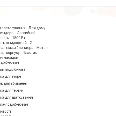
 застосування Для дому
блендера Заглибний
ність 1500 Вт
ість швидкостей 2
іал ніжки блендера Метал
іал корпусу Пластик
вні насадки
одрібнювач
ий подрібнювач
ка для пюре
ок для збивання
ка для тертки
ка для шаткування
ка-подрібнювач
ливості