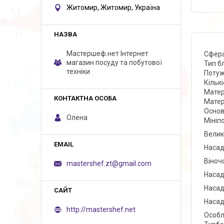
Житомир, Житомир, Україна
Мастершеф.нет Iнтернет
Сфера
магазин посуду та побутової
Тип 
техніки
Потуж
Кільк
Матер
Матер
Осно
Олена
Мініп
Велик
Насад
Віноч
mastershef.zt@gmail.com
Насад
Насад
Насад
http://mastershef.net
Особ