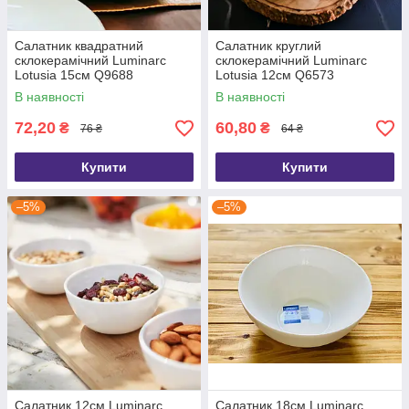
Салатник квадратний
Салатник круглий
склокерамічний Luminarc
склокерамічний Luminarc
Lotusia 15см Q9688
Lotusia 12см Q6573
В наявності
В наявності
72,20
60,80
₴
₴
76 ₴
64 ₴
Купити
Купити
–5%
–5%
Салатник 12см Luminarc
Салатник 18см Luminarc