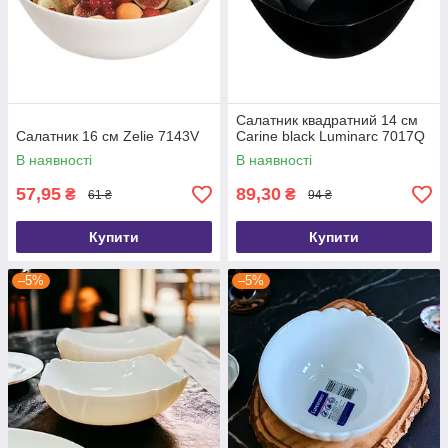
Салатник квадратний 14 см
Салатник 16 см Zelie 7143V
Carine black Luminarc 7017Q
В наявності
В наявності
57,95
89,30
₴
₴
61 ₴
94 ₴
Купити
Купити
–5%
–5%