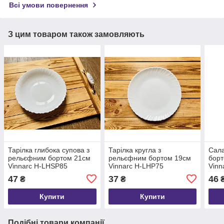
Всі умови повернення
З цим товаром також замовляють
Тарілка глибока супова з
Тарілка кругла з
Сала
рельєфним бортом 21см
рельєфним бортом 19см
бор
Vinnarc H-LHSP85
Vinnarc H-LHP75
Vinn
47
37
46
₴
₴
Купити
Купити
Подібні товари компанії