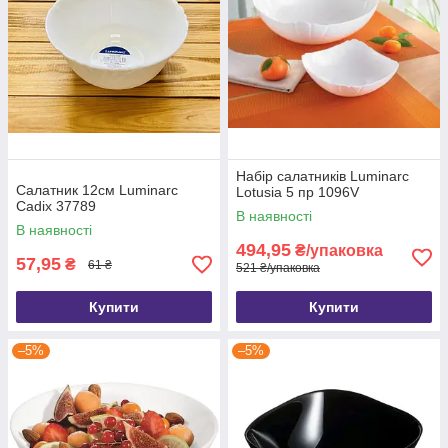
Набір салатників Luminarc
Салатник 12см Luminarc
Lotusia 5 пр 1096V
Cadix 37789
В наявності
В наявності
494,95
₴/упаковка
57,95
₴
61 ₴
521 ₴/упаковка
Купити
Купити
–5%
–5%