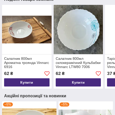
Салатник 800мл
Салатник 800мл
Тарі
Ароматна троянда Vinnarc
склокерамічний Кульбабки
рел
6916
Vinnarc LTW80 7006
Vinn
62
62
37
₴
₴
Купити
Купити
Акційні пропозиції та новинки
–5%
–5%