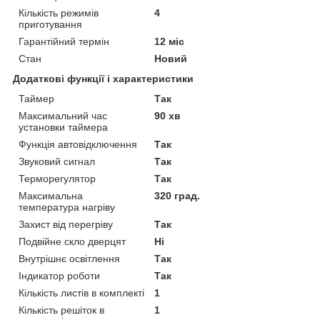
Кількість режимів
4
приготування
Гарантійний термін
12 міс
Стан
Новий
Додаткові функції і характеристики
Таймер
Так
Максимальний час
90 хв
установки таймера
Функція автовідключення
Так
Звуковий сигнал
Так
Терморегулятор
Так
Максимальна
320 град.
температура нагріву
Захист від перегріву
Так
Подвійне скло дверцят
Ні
Внутрішнє освітлення
Так
Індикатор роботи
Так
Кількість листів в комплекті
1
Кількість решіток в
1