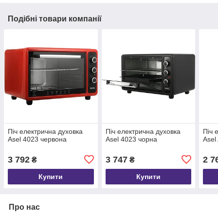
Подібні товари компанії
Піч електрична духовка
Піч електрична духовка
Піч 
Asel 4023 червона
Asel 4023 чорна
Asel
3 792
3 747
2 7
₴
₴
Купити
Купити
Про нас