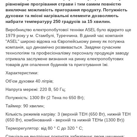
рівномірне прогрівання страви і тим самим повністю
виключає можливість пригорання продукту. Потужність
духовки та якісні нагрівальні елементи дозволяють
набрати температуру 250 градусів за 15 хвилин.
Виробництво електропобутової техніки ASEL було відкрито ще
1979 року у м. Стамбулі, Туреччина. В даний час компанія
"ASEL" широко відома на Європейському ринку як потужна
компанія, що динамічно розвивається. Завдяки сучасним
технологіям та професіоналізму персоналу продукція заводу
отримала заслужене визнання на ринку електропобутових
товарів для опалення будинків та приготування їжі.
Характеристики:
Об'єм духовки 40 літрів;
Напруга мережі: 220 В, 50 Гц;
Потужність: 1300 Вт (2 Тена по 650 Вт);
Таймер: 90 хвилин;
Кількість режимів нагріву: 3 (верхній ТЕН (650 Вт), нижній ТЕН
(650 Вт), комбінований - верхній та нижній ТЕНи (1300 Вт))
Терморегулятор: від 80 ° С до 320 ° С;
Спеціальне внутрішнє покриття забезпечує легке чищення;