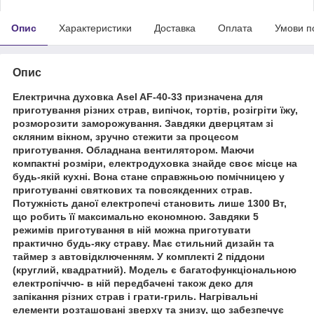
Опис
Характеристики
Доставка
Оплата
Умови п
Опис
Електрична духовка Asel AF-40-33 призначена для
приготування різних страв, випічок, тортів, розігріти їжу,
розморозити заморожування. Завдяки дверцятам зі
скляним вікном, зручно стежити за процесом
приготування. Обладнана вентилятором. Маючи
компактні розміри, електродуховка знайде своє місце на
будь-якій кухні. Вона стане справжньою помічницею у
приготуванні святкових та повсякденних страв.
Потужність даної електропечі становить лише 1300 Вт,
що робить її максимально економною. Завдяки 5
режимів приготування в ній можна приготувати
практично будь-яку страву. Має стильний дизайн та
таймер з автовідключенням. У комплекті 2 піддони
(круглий, квадратний). Модель є багатофункціональною
електропіччю- в ній передбачені також деко для
запікання різних страв і грати-гриль. Нагрівальні
елементи розташовані зверху та знизу, що забезпечує