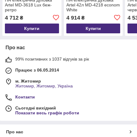
Artel MD-3618 Lux беж-
Artel 42л MD-4218 econom
Arte
ретро
White
черв
4 712
4 914
4 5
₴
₴
Купити
Купити
Про нас
99% позитивних з 1037 відгуків за рік
Працює з 06.05.2014
м. Житомир
Житомир, Житомир, Україна
Контакти
Сьогодні вихідний
Показати весь графік роботи
Про нас