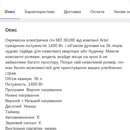
Опис
Характеристики
Доставка
Оплата
Умови п
Опис
Окремісна електрична піч MD 3618E від компанії Artel
сумарною потужністю 1400 Вт і об'ємом духовки на 36 літрів,
чудово підійде для невеликої квартири або будинку. Маючи
компактні розміри, модель знайде місце на кухні й не
займатиме багато простору. Попри свій невеликий розмір, піч
має безліч можливостей для приготування ваших улюблених
страв.
Об'єм камери 36 л
Потужність 1400 Вт
Програми Верхнє нагрівання
Нижнє нагрівання
Верхній + Низький нагрівання
Дисплей Немає
Таймер
Автовимкнення Є
Звуковий сигнал Є
Внутрішня підсвітка немає