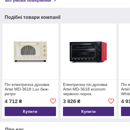
Всі умови повернення
Подібні товари компанії
Піч електрична духовка
Електрична піч духовка
Піч 
Artel MD-3618 Lux беж-
Artel MD-3618 econom
Arte
ретро
червоно-чорна
Whit
4 712
3 826
4 9
₴
₴
Купити
Купити
Про нас