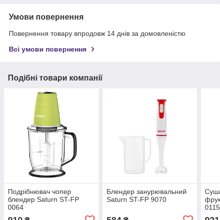
Умови повернення
Повернення товару впродовж 14 днів за домовленістю
Всі умови повернення
Подібні товари компанії
Подрібнювач чопер
Блендер занурювальний
Суша
блендер Saturn ST-FP
Saturn ST-FP 9070
фрук
0064
0115
910
584
921