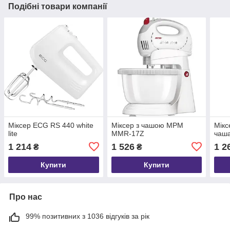
Подібні товари компанії
Міксер ECG RS 440 white
Міксер з чашою MPM
Мікс
lite
MMR-17Z
чаш
1 214
1 526
1 2
₴
₴
Купити
Купити
Про нас
99% позитивних з 1036 відгуків за рік