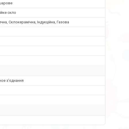
шарове
ійке скло
чна, Склокерамічна, Індукційна, Газова
ое з'єднання