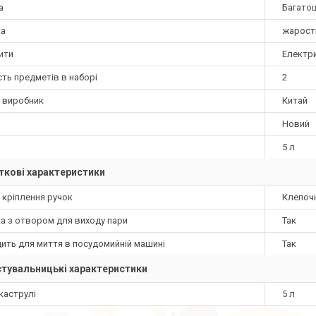
а
Багато
а
жарост
ити
Електри
сть предметів в наборі
2
а виробник
Китай
Новий
5 л
кові характеристики
 кріплення ручок
Клепочн
а з отвором для виходу пари
Так
дить для миття в посудомийній машині
Так
тувальницькі характеристики
каструлі
5 л