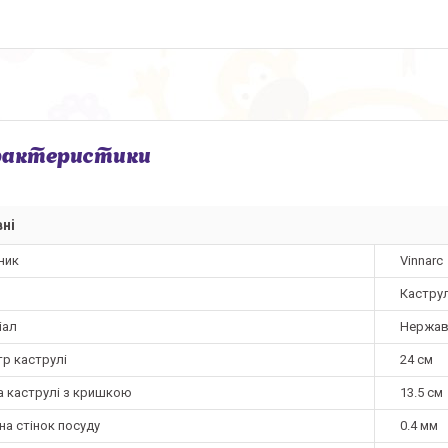
рактеристики
ні
ник
Vinnarc
Кастру
іал
Нержав
тр каструлі
24 см
а каструлі з кришкою
13.5 см
а стінок посуду
0.4 мм