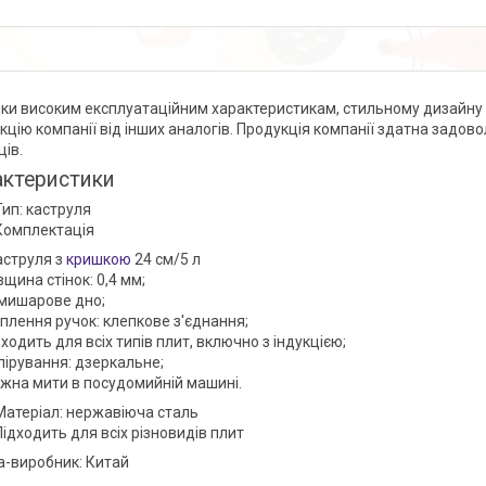
ки високим експлуатаційним характеристикам, стильному дизайну й
кцію компанії від інших аналогів. Продукція компанії здатна задов
ців.
актеристики
Тип: каструля
Комплектація
каструля з
кришкою
24 см/5 л
вщина стінок: 0,4 мм;
мишарове дно;
іплення ручок: клепкове з'єднання;
ходить для всіх типів плит, включно з індукцією;
лірування: дзеркальне;
жна мити в посудомийній машині.
Матеріал: нержавіюча сталь
Підходить для всіх різновидів плит
а-виробник: Китай