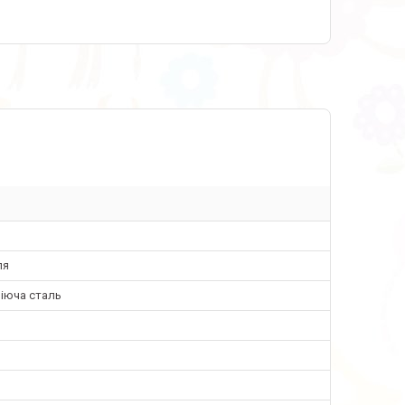
ля
іюча сталь