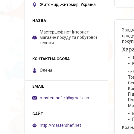
Житомир, Житомир, Україна
Завдя
Мастершеф.нет Iнтернет
проду
магазин посуду та побутової
покуп
техніки
Хар
Олена
- 
То
Се
Кр
Під
mastershef.zt@gmail.com
По
Мо
http://mastershef.net
Країн