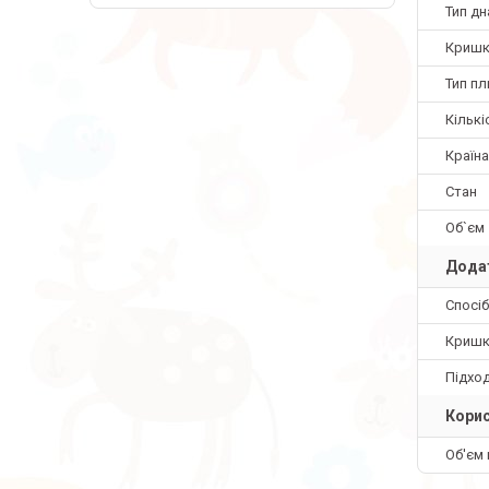
Тип дн
Кришк
Тип пл
Кількі
Країн
Стан
Об`єм
Додат
Спосіб
Кришк
Підхо
Корис
Об'єм 