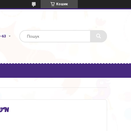
Кошик
3-63
1VN