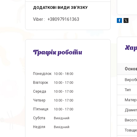
Viber
+380979161363
Ха
Графік роботи
Основ
Понеділок
10:00
18:00
Вироб
Вівторок
10:00
17:00
Тип
Середа
10:00
17:00
Матер
Четвер
10:00
17:00
Пʼятниця
10:00
17:00
Діаме
Субота
Вихідний
Висот
Неділя
Вихідний
Товщин