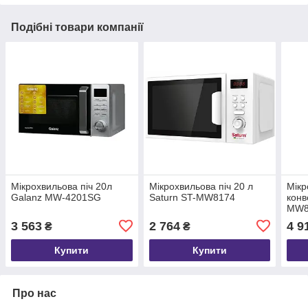
Подібні товари компанії
Мікрохвильова піч 20л
Мікрохвильова піч 20 л
Мікр
Galanz MW-4201SG
Saturn ST-MW8174
конв
MW8
3 563
2 764
4 9
₴
₴
Купити
Купити
Про нас