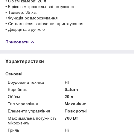
• Об'єм камери: 20 л
• 5 рівнів мікрохвильової потужності
• Таймер: 35 хв.
• Функція розморожування
• Сигнал після закінчення приготування
• Дверцята з ручкою
Приховати
Характеристики
Основні
Вбудована техніка
НІ
Виробник
Saturn
Об`єм
20 л
Тип управління
Механічне
Елементи управління
Поворотні
Максимальна потужність
700 Вт
мікрохвиль
Гриль
Ні