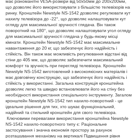
має різноманітні VESA-розміри від 50x50мм до 200x200мм,
що дозволяє його використовувати з більшістю телевізорів на
ринку. Кронштейн Newstyle NS-1542 дозволяє регулювати кут
нахилу телевізора до -22°, що дозволяє налаштовувати кут
огляду для максимальної зручності глядача. Він також
поворотний на 180°, що дозволяє налаштовувати угол огляду
для максимальної зручності глядача у будь-якому місці
кімнати. Кронштейн Newstyle NS-1542 має максимальне
навантаження до 20 кг, що забезпечує його надійність і
стійкість. Він також має можливість регулювання відстані від
стіни до 405 мм, що дозволяє забезпечити максимальний
комфорт та зручність при перегляді телевізора. Кронштейн
Newstyle NS-1542 виготовлений з високоякісних матеріалів і
має довговічну конструкцію, що забезпечує його надійність і
стійкість у використанні. Загальна конструкція кронштейна
дозволяє легко та швидко встановлювати його на стіну без
необхідності використання спеціального інструменту. Загалом
кронштейн Newstyle NS-1542 тип нахило-поворотний - це
ідеальне рішення для тих, хто шукає функціональний,
надійний та стильний кронштейн для свого телевізора.
Ключовими перевагами використання кронштейна Newstyle
NS-1542 нахило-поворотного типу є: Раціональне
застосування і значна економія простору за рахунок
розташування механізму на вертикалі Підвищення рівня