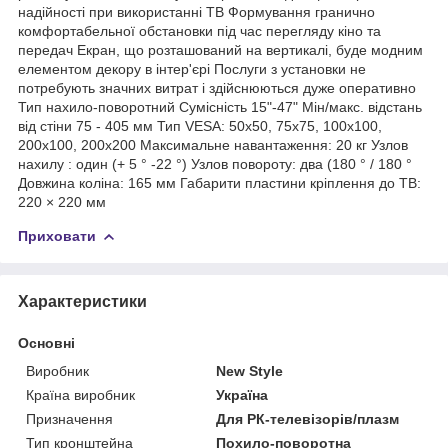
надійності при використанні ТВ Формування гранично
комфортабельної обстановки під час перегляду кіно та
передач Екран, що розташований на вертикалі, буде модним
елементом декору в інтер'єрі Послуги з установки не
потребують значних витрат і здійснюються дуже оперативно
Тип нахило-поворотний Сумісність 15"-47" Мін/макс. відстань
від стіни 75 - 405 мм Тип VESA: 50х50, 75х75, 100х100,
200х100, 200х200 Максимальне навантаження: 20 кг Узлов
нахилу : один (+ 5 ° -22 °) Узлов повороту: два (180 ° / 180 °
Довжина коліна: 165 мм Габарити пластини кріплення до ТВ:
220 × 220 мм
Приховати
Характеристики
Основні
Виробник
New Style
Країна виробник
Україна
Призначення
Для РК-телевізорів/плазм
Тип кронштейна
Похило-поворотна