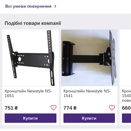
Всі умови повернення
Подібні товари компанії
Кронштейн Newstyle NS-
Кронштейн Newstyle NS-
Крон
1651
1541
1540
пово
751
774
660
₴
₴
Купити
Купити