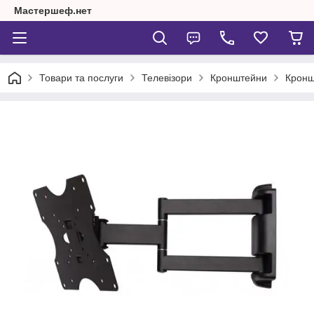
Мастершеф.нет
Товари та послуги
Телевізори
Кронштейни
Кронш