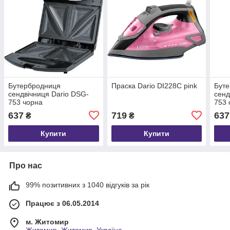
Бутербродниця
Праска Dario DI228C pink
Бут
сендвічниця Dario DSG-
сенд
753 чорна
753 
637
719
637
₴
₴
Купити
Купити
Про нас
99% позитивних з 1040 відгуків за рік
Працює з 06.05.2014
м. Житомир
Житомир, Житомир, Україна