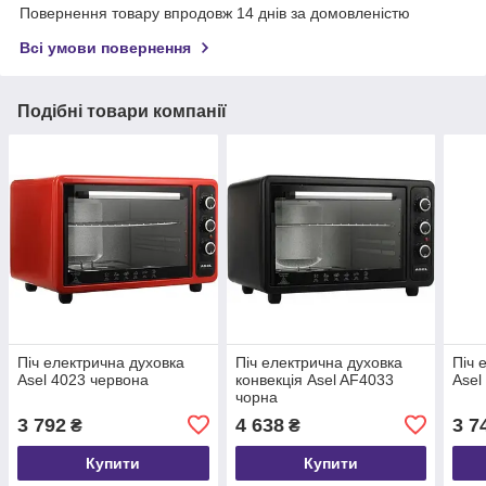
Повернення товару впродовж 14 днів за домовленістю
Всі умови повернення
Подібні товари компанії
Піч електрична духовка
Піч електрична духовка
Піч 
Asel 4023 червона
конвекція Asel AF4033
Asel
чорна
3 792
4 638
3 7
₴
₴
Купити
Купити