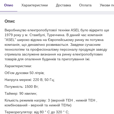
Опис
Характеристики
Доставка
Оплата
Умови п
Опис
Виробництво електропобутової техніки ASEL було відкрито ще
1979 року у м. Стамбулі, Туреччина. В даний час компанія
"ASEL" широко відома на Європейському ринку як потужна
компанія, що динамічно розвивається. Завдяки сучасним
технологіям та професіоналізму персоналу продукція заводу
отримала заслужене визнання на ринку електропобутових
товарів для опалення будинків та приготування їжі.
Характеристики:
Об'єм духовки 50 літрів;
Напруга мережі: 220 В, 50 Гц;
Потужність: 1500 Вт;
Таймер: 90 хвилин;
Кількість режимів нагріву: 3 (верхній ТЕН , нижній ТЕН ,
комбінований - верхній та нижній ТЕНи)
Терморегулятор: від 80 ° С до 320 ° С;