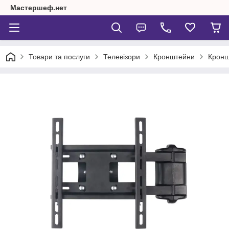
Мастершеф.нет
Товари та послуги
Телевізори
Кронштейни
Кронш