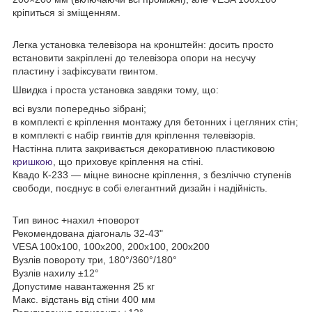
кріпиться зі зміщенням.
Легка установка телевізора на кронштейн: досить просто
встановити закріплені до телевізора опори на несучу
пластину і зафіксувати гвинтом.
Швидка і проста установка завдяки тому, що:
всі вузли попередньо зібрані;
в комплекті є кріплення монтажу для бетонних і цегляних стін;
в комплекті є набір гвинтів для кріплення телевізорів.
Настінна плита закривається декоративною пластиковою
кришкою
, що приховує кріплення на стіні.
Квадо К-233 — міцне виносне кріплення, з безліччю ступенів
свободи, поєднує в собі елегантний дизайн і надійність.
Тип винос +нахил +поворот
Рекомендована діагональ 32-43"
VESA 100х100, 100х200, 200x100, 200x200
Вузлів повороту три, 180°/360°/180°
Вузлів нахилу ±12°
Допустиме навантаження 25 кг
Макс. відстань від стіни 400 мм