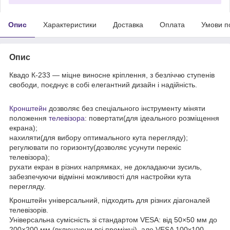
Опис
Характеристики
Доставка
Оплата
Умови п
Опис
Квадо К-233 — міцне виносне кріплення, з безліччю ступенів
свободи, поєднує в собі елегантний дизайн і надійність.
Кронштейн
дозволяє без спеціального інструменту міняти
положення
телевізора
: повертати(для ідеального розміщення
екрана);
нахиляти(для вибору оптимального кута перегляду);
регулювати по горизонту(дозволяє усунути перекіс
телевізора);
​рухати екран в різних напрямках, не докладаючи зусиль,
забезпечуючи відмінні можливості для настройки кута
перегляду.
Кронштейн універсальний, підходить для різних діагоналей
телевізорів.
Універсальна сумісність зі стандартом VESA: від 50×50 мм до
200×200 мм (включаючи всі проміжні), але VESA 100х100